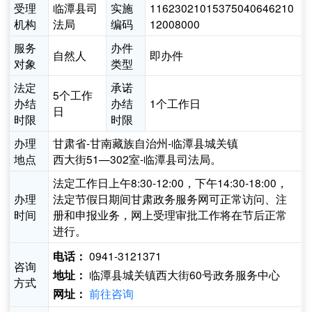
受理
临潭县司
实施
11623021015375040646210
机构
法局
编码
12008000
服务
办件
自然人
即办件
对象
类型
法定
承诺
5个工作
办结
办结
1个工作日
日
时限
时限
办理
甘肃省-甘南藏族自治州-临潭县城关镇
地点
西大街51—302室-临潭县司法局。
法定工作日上午8:30-12:00，下午14:30-18:00，
办理
法定节假日期间甘肃政务服务网可正常访问、注
时间
册和申报业务，网上受理审批工作将在节后正常
进行。
0941-3121371
电话：
咨询
临潭县城关镇西大街60号政务服务中心
地址：
方式
前往咨询
网址：