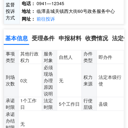
0941—12345
电话：
监督
投诉
临潭县城关镇西大街60号政务服务中心
地址：
方式
前往投诉
网址：
基本信息
受理条件
申报材料
收费情况
法定
事项
其他行政
服务
办件
自然人
即办件
类型
权力
对象
类型
必须
现场
到场
权力
法定本级行
0次
办理
无
次数
来源
使
原因
说明
承诺
1个工作
法定
行使
5个工作日
县级
时限
日
时限
层级
承诺
办结
无
时限