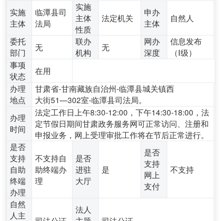
实施
实施
临潭县司
申办
主体
法定机关
自然人
主体
法局
主体
性质
委托
联办
网办
信息发布
无
无
部门
机构
深度
（Ⅰ级）
事项
在用
状态
办理
甘肃省-甘南藏族自治州-临潭县城关镇西
地点
大街51—302室-临潭县司法局。
法定工作日上午8:30-12:00，下午14:30-18:00，法
办理
定节假日期间甘肃政务服务网可正常访问、注册和
时间
申报业务，网上受理审批工作将在节后正常进行。
是否
是否
支持
不支持自
是否
支持
自助
助终端办
进驻
是
不支持
网上
终端
理
大厅
支付
办理
自然
法人
人主
司法公证
主题
司法公证