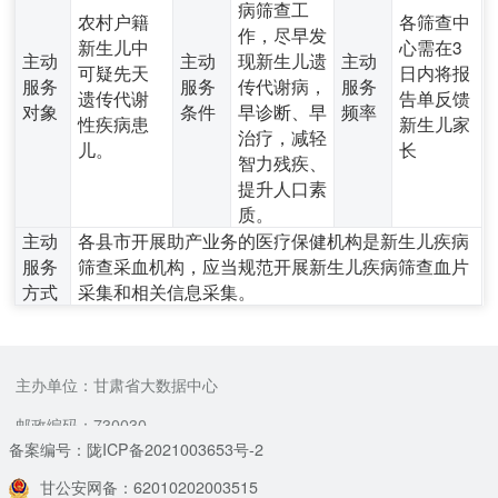
病筛查工
农村户籍
各筛查中
作，尽早发
新生儿中
心需在3
主动
主动
现新生儿遗
主动
可疑先天
日内将报
服务
服务
传代谢病，
服务
遗传代谢
告单反馈
对象
条件
早诊断、早
频率
性疾病患
新生儿家
治疗，减轻
儿。
长
智力残疾、
提升人口素
质。
主动
各县市开展助产业务的医疗保健机构是新生儿疾病
服务
筛查采血机构，应当规范开展新生儿疾病筛查血片
方式
采集和相关信息采集。
主办单位：甘肃省大数据中心
邮政编码：730030
备案编号：陇ICP备2021003653号-2
甘公安网备：62010202003515