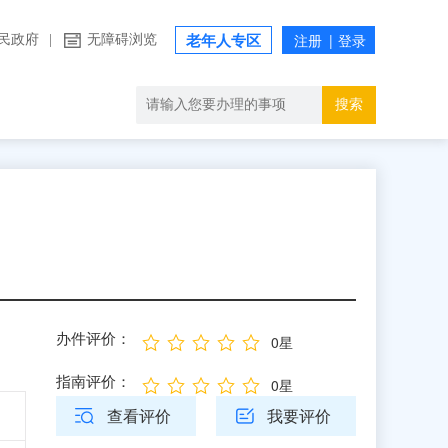
民政府
|
无障碍浏览
老年人专区
搜索
办件评价：
0星
指南评价：
0星
查看评价
我要评价