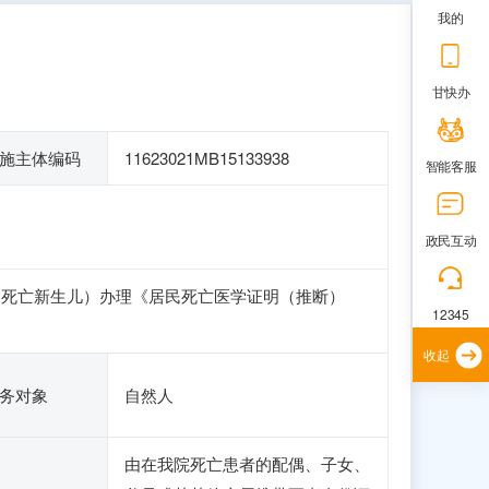
我的
甘快办
施主体编码
11623021MB15133938
智能客服
政民互动
含死亡新生儿）办理《居民死亡医学证明（推断）
12345
收起
务对象
自然人
由在我院死亡患者的配偶、子女、