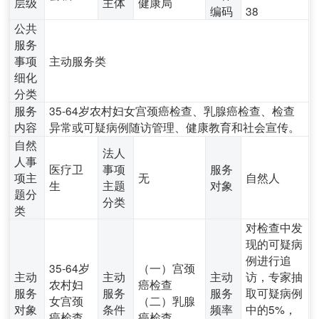
层级
主体
健康局
编码
38
公共
服务
事项
主动服务类
细化
分类
服务
35-64岁农村妇女宫颈癌检查、乳腺癌检查、检查
内容
异常或可疑病例随访管理、健康教育和社会宣传。
自然
法人
人事
医疗卫
事项
服务
项主
无
自然人
生
主题
对象
题分
分类
类
对检查中发
现的可疑病
例进行追
35-64岁
（一）宫颈
主动
主动
主动
访，专家抽
农村妇
癌检查
服务
服务
服务
取可疑病例
女宫颈
（二）乳腺
对象
条件
频率
中的5%，
癌检查
癌检查