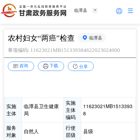
临潭县
农村妇女“两癌”检查
临潭县
:
11623021MB151339384622023024000
事项编码
咨询
下载
分享
实施
实施
临潭县卫生健康
11623021MB1513393
主体
主体
局
8
编码
服务
行使
自然人
县级
对象
层级