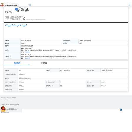
临潭县
临潭
县
普通门诊
:
事项编码
11623021MB1513449B4622036010001
咨询
下载
分享
实施主体
临潭县医疗保障局
实施主体编码
11623021MB1513449B
服务对象
自然人
行使层级
县级
服务内容
普通门诊异地直接结算
电话：
0941-3125562
咨询方式
地址：
甘肃省甘南藏族自治州临潭县城关镇西大街60号统办楼一楼政务服务中心医保局12号综合受理窗口
网址：
前往咨询
电话：
0941-12345
监督投诉方式
地址：
甘肃省甘南藏族自治州临潭县城关镇西大街60号统办楼一楼政务服务中心医保局12号综合受理窗口
网址：
前往投诉
基本信息
常见问题
行使层级
县级
实施主体
临潭县医疗保障局
实施主体编码
11623021MB1513449B
公共服务事项细化分类
主动服务类
服务内容
普通门诊异地直接结算
自然人事项主题分类
医疗卫生
法人事项主题分类
无
服务对象
自然人
主动服务对象
参保群众
主动服务条件
申报
主动服务频率
每年一次
主动服务方式
待遇报销
主办单位：甘肃省大数据中心
邮政编码：730030
备案编号：陇ICP备2021003653号-2
甘公安网备：
网站标识码：6200000113
62010202003515