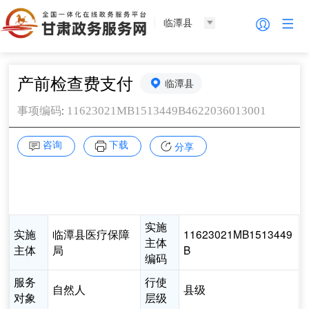
临潭县
产前检查费支付
临潭县
:
11623021MB1513449B4622036013001
事项编码
咨询
下载
分享
实施
实施
临潭县医疗保障
11623021MB1513449
主体
主体
局
B
编码
服务
行使
自然人
县级
对象
层级