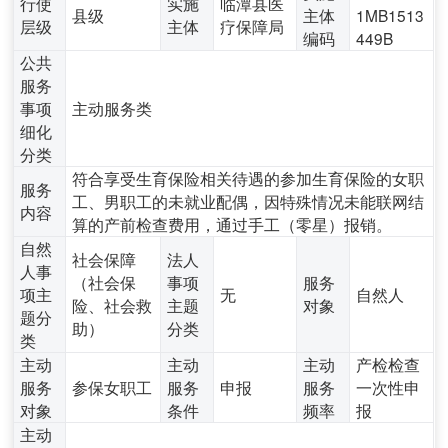
行使
实施
临潭县医
县级
主体
1MB1513
层级
主体
疗保障局
编码
449B
公共
服务
事项
主动服务类
细化
分类
符合享受生育保险相关待遇的参加生育保险的女职
服务
工、男职工的未就业配偶，因特殊情况未能联网结
内容
算的产前检查费用，通过手工（零星）报销。
自然
社会保障
法人
人事
（社会保
事项
服务
项主
无
自然人
险、社会救
主题
对象
题分
助）
分类
类
主动
主动
主动
产检检查
服务
参保女职工
服务
申报
服务
一次性申
对象
条件
频率
报
主动