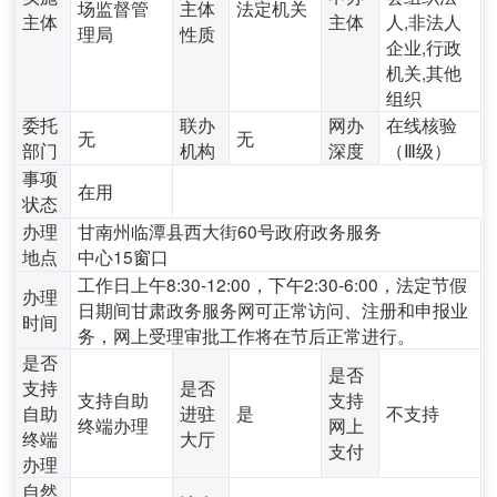
场监督管
主体
法定机关
主体
主体
人,非法人
理局
性质
企业,行政
机关,其他
组织
委托
联办
网办
在线核验
无
无
部门
机构
深度
（Ⅲ级）
事项
在用
状态
办理
甘南州临潭县西大街60号政府政务服务
地点
中心15窗口
工作日上午8:30-12:00，下午2:30-6:00，法定节假
办理
日期间甘肃政务服务网可正常访问、注册和申报业
时间
务，网上受理审批工作将在节后正常进行。
是否
是否
支持
是否
支持自助
支持
自助
进驻
是
不支持
终端办理
网上
终端
大厅
支付
办理
自然