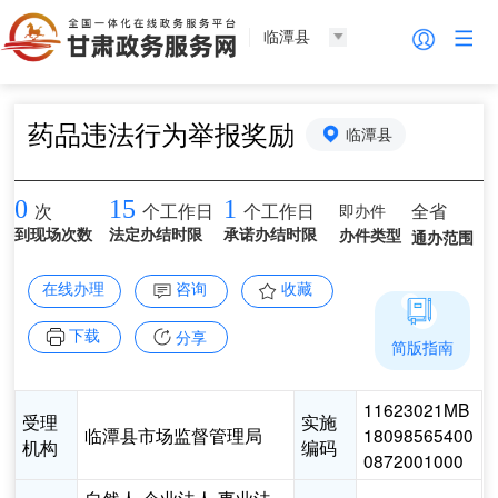
临潭县
药品违法行为举报奖励
临潭县
0
15
1
即办件
全省
次
个工作日
个工作日
到现场次数
法定办结时限
承诺办结时限
办件类型
通办范围
在线办理
咨询
收藏
下载
分享
简版指南
11623021MB
受理
实施
临潭县市场监督管理局
18098565400
机构
编码
0872001000