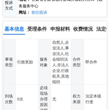
投诉
务服务中心
方式
前往投诉
网址：
基本信息
受理条件
申报材料
收费情况
法定
自然人,企
业法人,事
业法人,社
事项
服务
会组织法
办件
行政奖励
即办件
类型
对象
人,非法人
类型
企业,行政
机关,其他
组织
必须
现场
到场
权力
法定本级
0次
办理
无
次数
来源
行使
原因
说明