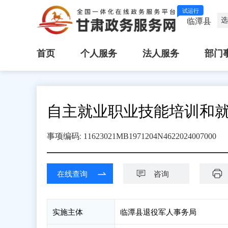
试运行
选
临潭县
首页
个人服务
法人服务
部门
自主就业职业技能培训和
:
事项编码
11623021MB1971204N4622024007000
在线查询
咨询
实施主体
临潭县退役军人事务局