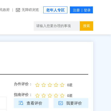
民政府
|
无障碍浏览
老年人专区
搜索
办件评价：
0星
指南评价：
0星
查看评价
我要评价