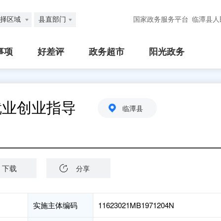
择区域
县直部门
国家政务服务平台
临潭县人
事项
好差评
政务超市
阳光政务
就业创业指导
临潭县
下载
分享
实施主体编码
11623021MB1971204N