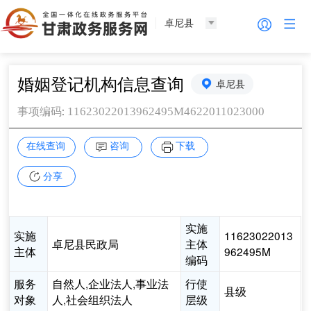
卓尼县
婚姻登记机构信息查询
卓尼县
:
11623022013962495M4622011023000
事项编码
在线查询
咨询
下载
分享
实施
实施
11623022013
卓尼县民政局
主体
主体
962495M
编码
服务
自然人,企业法人,事业法
行使
县级
对象
人,社会组织法人
层级