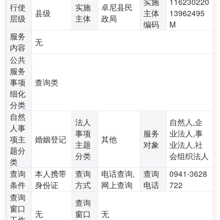
实施
116230220
行使
实施
卓尼县民
县级
主体
13962495
层级
主体
政局
编码
M
服务
无
内容
公共
服务
事项
查询类
细化
分类
自然
法人
自然人,企
人事
事项
服务
业法人,事
项主
婚姻登记
其他
主题
对象
业法人,社
题分
分类
会组织法人
类
查询
本人携带
查询
电话查询,
查询
0941-3628
条件
身份证
方式
网上查询
电话
722
查询
查询
窗口
无
窗口
无
工作