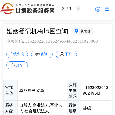
卓尼县
婚姻登记机构地图查询
卓尼县
:
11623022013962495M4622011027000
事项编码
在线查询
咨询
下载
分享
实施
实施
11623022013
卓尼县民政局
主体
主体
962495M
编码
服务
自然人,企业法人,事业法
行使
县级
对象
人,社会组织法人
层级