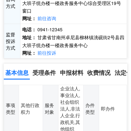
大班子统办楼一楼政务服务中心综合受理区19号
方式
窗口
前往咨询
网址：
0941-12345
电话：
监督
甘肃省甘南州卓尼县柳林镇洮砚街2号县四
地址：
投诉
大班子统办楼一楼政务服务中心
方式
前往投诉
网址：
基本信息
受理条件
申报材料
收费情况
法定
企业法人,
事业法人,
社会组织
事项
其他行政
服务
办件
法人,非法
即办件
类型
权力
对象
类型
人企业,行
政机关,其
他组织