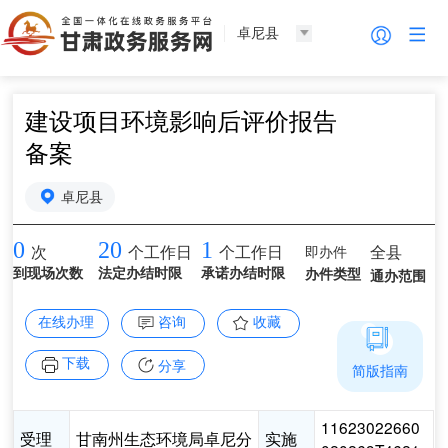
卓尼县
建设项目环境影响后评价报告
备案
卓尼县
0
20
1
即办件
全县
次
个工作日
个工作日
到现场次数
法定办结时限
承诺办结时限
办件类型
通办范围
在线办理
咨询
收藏
下载
分享
简版指南
11623022660
受理
甘南州生态环境局卓尼分
实施