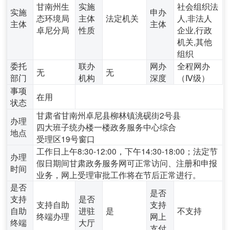
甘南州生
实施
社会组织法
实施
申办
态环境局
主体
法定机关
人,非法人
主体
主体
卓尼分局
性质
企业,行政
机关,其他
组织
委托
联办
网办
全程网办
无
无
部门
机构
深度
（Ⅳ级）
事项
在用
状态
甘肃省甘南州卓尼县柳林镇洮砚街2号县
办理
四大班子统办楼一楼政务服务中心综合
地点
受理区19号窗口
工作日上午8:30-12:00，下午14:30-18:00；法定节
办理
假日期间甘肃政务服务网可正常访问、注册和申报
时间
业务，网上受理审批工作将在节后正常进行。
是否
是否
支持
是否
支持自助
支持
自助
进驻
是
不支持
终端办理
网上
终端
大厅
支付