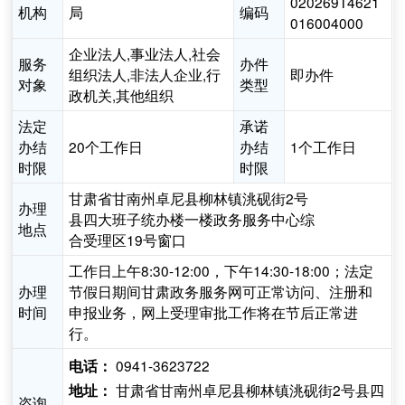
020269T4621
机构
局
编码
016004000
企业法人,事业法人,社会
服务
办件
组织法人,非法人企业,行
即办件
对象
类型
政机关,其他组织
法定
承诺
办结
20个工作日
办结
1个工作日
时限
时限
甘肃省甘南州卓尼县柳林镇洮砚街2号
办理
县四大班子统办楼一楼政务服务中心综
地点
合受理区19号窗口
工作日上午8:30-12:00，下午14:30-18:00；法定
办理
节假日期间甘肃政务服务网可正常访问、注册和
时间
申报业务，网上受理审批工作将在节后正常进
行。
0941-3623722
电话：
甘肃省甘南州卓尼县柳林镇洮砚街2号县四
地址：
咨询