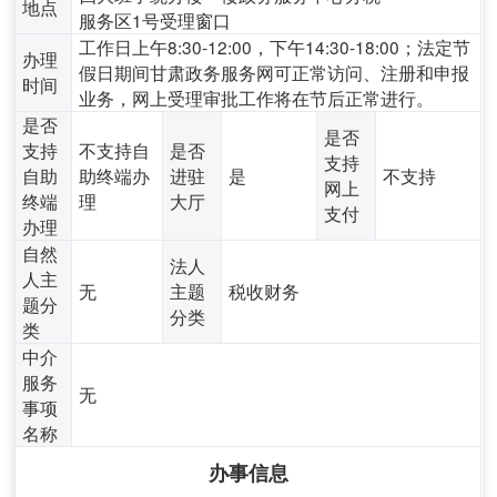
地点
服务区1号受理窗口
工作日上午8:30-12:00，下午14:30-18:00；法定节
办理
假日期间甘肃政务服务网可正常访问、注册和申报
时间
业务，网上受理审批工作将在节后正常进行。
是否
是否
支持
不支持自
是否
支持
自助
助终端办
进驻
是
不支持
网上
终端
理
大厅
支付
办理
自然
法人
人主
无
主题
税收财务
题分
分类
类
中介
服务
无
事项
名称
办事信息