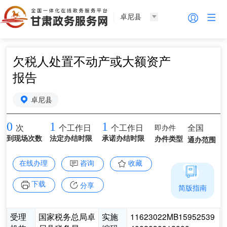
卓尼县
欠税人处置不动产或大额资产
报告
卓尼县
0
1
1
即办件
全国
次
个工作日
个工作日
到现场次数
法定办结时限
承诺办结时限
办件类型
通办范围
在线办理
咨询
收藏
下载
分享
简版指南
受理
国家税务总局卓
实施
11623022MB15952539