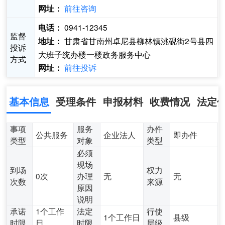
前往咨询
网址：
0941-12345
电话：
监督
甘肃省甘南州卓尼县柳林镇洮砚街2号县四
地址：
投诉
大班子统办楼一楼政务服务中心
方式
前往投诉
网址：
基本信息
受理条件
申报材料
收费情况
法定
事项
服务
办件
公共服务
企业法人
即办件
类型
对象
类型
必须
现场
到场
权力
0次
办理
无
无
次数
来源
原因
说明
承诺
1个工作
法定
行使
1个工作日
县级
时限
日
时限
层级