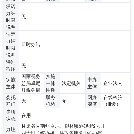
承诺
办结
无
时限
说明
法定
办结
即时办结
时限
说明
特别
无
程序
国家税务
实施
实施
申办
总局卓尼
主体
法定机关
企业法人
主体
主体
县税务局
性质
委托
联办
网办
在线核验
无
无
部门
机构
深度
（Ⅲ级）
事项
在用
状态
甘肃省甘南州卓尼县柳林镇洮砚街2号县
办理
四大班子统办楼一楼政务服务中心办税