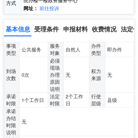
统办楼一楼政务服务中心
方式
前往投诉
网址：
基本信息
受理条件
申报材料
收费情况
法定
事项
服务
办件
公共服务
自然人
即办件
类型
对象
类型
必须
现场
到场
权力
0次
办理
无
无
次数
来源
原因
说明
承诺
法定
2个工作
行使
1个工作日
县级
时限
时限
日
层级
承诺
办结
无
时限
说明