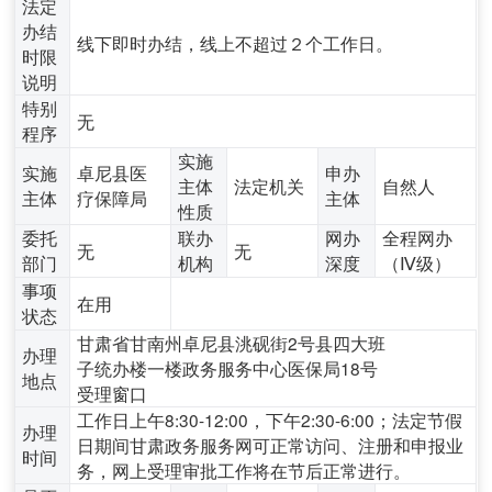
法定
办结
线下即时办结，线上不超过２个工作日。
时限
说明
特别
无
程序
实施
实施
卓尼县医
申办
主体
法定机关
自然人
主体
疗保障局
主体
性质
委托
联办
网办
全程网办
无
无
部门
机构
深度
（Ⅳ级）
事项
在用
状态
甘肃省甘南州卓尼县洮砚街2号县四大班
办理
子统办楼一楼政务服务中心医保局18号
地点
受理窗口
工作日上午8:30-12:00，下午2:30-6:00；法定节假
办理
日期间甘肃政务服务网可正常访问、注册和申报业
时间
务，网上受理审批工作将在节后正常进行。