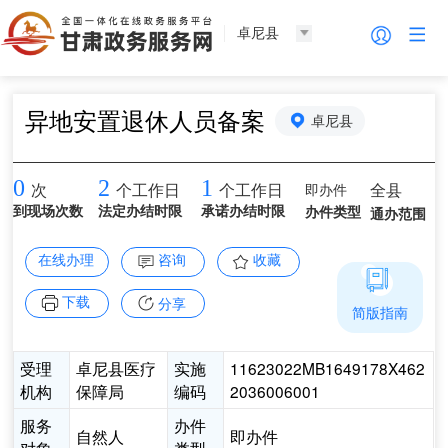
卓尼县
异地安置退休人员备案
卓尼县
0
2
1
即办件
全县
次
个工作日
个工作日
到现场次数
法定办结时限
承诺办结时限
办件类型
通办范围
在线办理
咨询
收藏
下载
分享
简版指南
受理
卓尼县医疗
实施
11623022MB1649178X462
机构
保障局
编码
2036006001
服务
办件
自然人
即办件