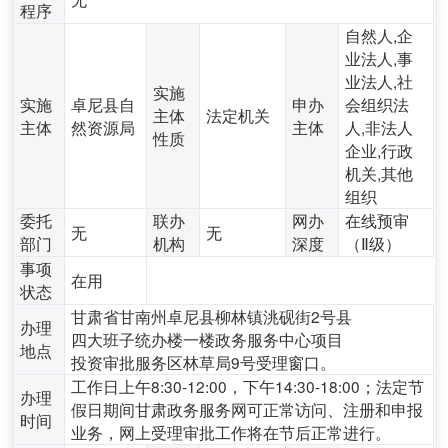
程序
自然人,企
业法人,事
业法人,社
实施
实施
卓尼县自
申办
会组织法
主体
法定机关
主体
然资源局
主体
人,非法人
性质
企业,行政
机关,其他
组织
委托
联办
网办
在线预审
无
无
部门
机构
深度
（Ⅱ级）
事项
在用
状态
甘肃省甘南州卓尼县柳林镇洮砚街2号县
办理
四大班子统办楼一楼政务服务中心项目
地点
投资审批服务区林草局9号受理窗口。
工作日上午8:30-12:00，下午14:30-18:00；法定节
办理
假日期间甘肃政务服务网可正常访问、注册和申报
时间
业务，网上受理审批工作将在节后正常进行。