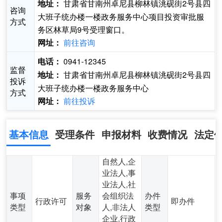
甘肃省甘南州卓尼县柳林镇洮砚街2号县四
地址：
咨询
大班子统办楼一楼政务服务中心项目投资审批服
方式
务区林草局9号受理窗口。
前往咨询
网址：
0941-12345
电话：
监督
甘肃省甘南州卓尼县柳林镇洮砚街2号县四
地址：
投诉
大班子统办楼一楼政务服务中心
方式
前往投诉
网址：
基本信息
受理条件
申报材料
收费情况
法定
自然人,企
业法人,事
业法人,社
事项
服务
会组织法
办件
行政许可
即办件
类型
对象
人,非法人
类型
企业,行政