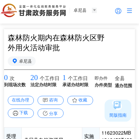
卓尼县
森林防火期内在森林防火区野
外用火活动审批
卓尼县
0
20
1
即办件
全县
次
个工作日
个工作日
到现场次数
法定办结时限
承诺办结时限
办件类型
通办范围
在线办理
咨询
收藏
下载
分享
简版指南
11623022MB
受理
实施