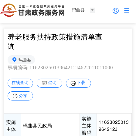
玛曲县
养老服务扶持政策措施清单查
询
玛曲县
:
11623025013964212J4622011011000
事项编码
在线查询
咨询
下载
分享
实施
实施
11623025013
玛曲县民政局
主体
主体
964212J
编码