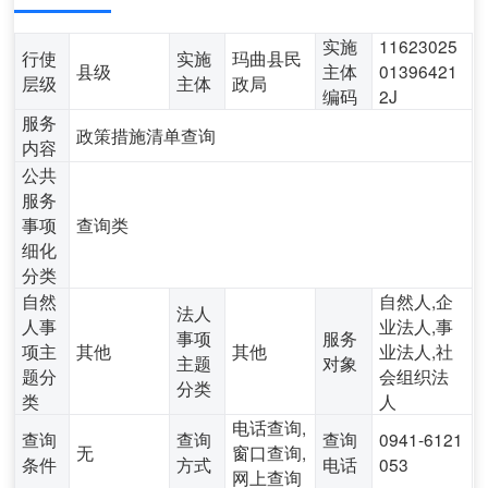
实施
11623025
行使
实施
玛曲县民
县级
主体
01396421
层级
主体
政局
编码
2J
服务
政策措施清单查询
内容
公共
服务
事项
查询类
细化
分类
自然
自然人,企
法人
人事
业法人,事
事项
服务
项主
其他
其他
业法人,社
主题
对象
题分
会组织法
分类
类
人
电话查询,
查询
查询
查询
0941-6121
无
窗口查询,
条件
方式
电话
053
网上查询