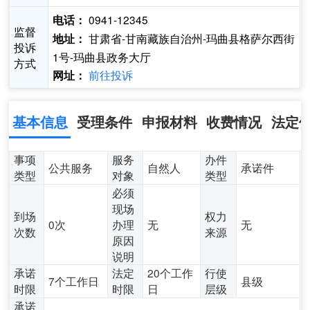
0941-12345
电话：
监督
甘肃省-甘南藏族自治州-玛曲县格萨尔西街
地址：
投诉
1号-玛曲县政务大厅
方式
前往投诉
网址：
基本信息
受理条件
申报材料
收费情况
法定
事项
服务
办件
公共服务
自然人
承诺件
类型
对象
类型
必须
现场
到场
权力
0次
办理
无
无
次数
来源
原因
说明
承诺
法定
20个工作
行使
7个工作日
县级
时限
时限
日
层级
承诺