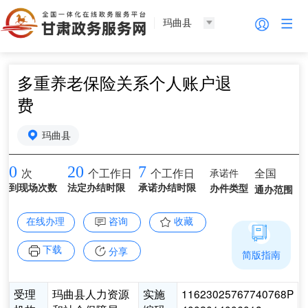
玛曲县
多重养老保险关系个人账户退
费
玛曲县
0
20
7
承诺件
全国
次
个工作日
个工作日
到现场次数
法定办结时限
承诺办结时限
办件类型
通办范围
在线办理
咨询
收藏
下载
分享
简版指南
受理
玛曲县人力资源
实施
11623025767740768P