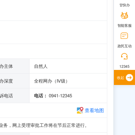
甘快办
智能客服
政民互动
办主体
自然人
12345
收起
办深度
全程网办（Ⅳ级）
诉电话
电话：
0941-12345
查看地图
册和申报业务，网上受理审批工作将在节后正常进行。