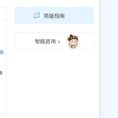
简版指南
智能咨询 >
图
业