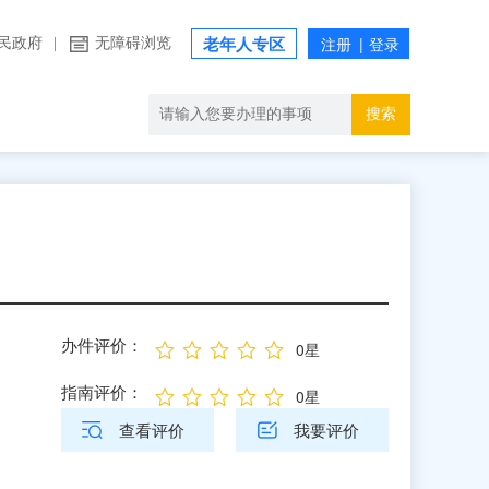
民政府
|
无障碍浏览
老年人专区
搜索
办件评价：
0星
指南评价：
0星
查看评价
我要评价