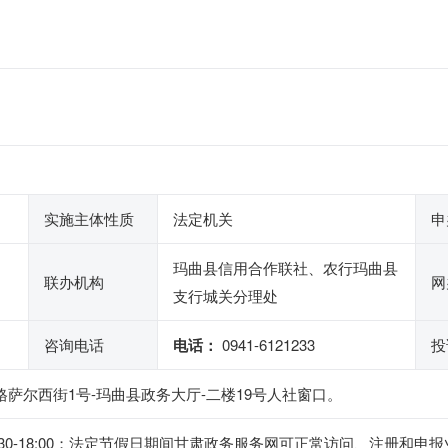
实施主体性质
法定机关
申
玛曲县信用合作联社、农行玛曲县
联办机构
网
支行城关分理处
咨询电话
电话：
0941-6121233
投
格萨尔西街1号-玛曲县政务大厅-二楼19号人社窗口。
下午14:30-18:00；法定节假日期间甘肃政务服务网可正常访问、注