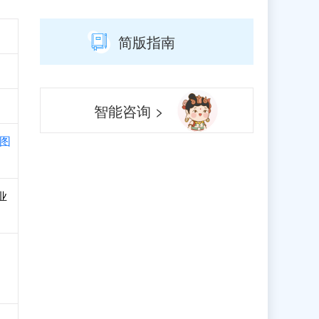
简版指南
智能咨询 >
图
业