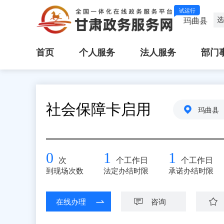
试运行
选
玛曲县
首页
个人服务
法人服务
部门
社会保障卡启用
玛曲县
0
1
1
次
个工作日
个工作日
到现场次数
法定办结时限
承诺办结时限
在线办理
咨询