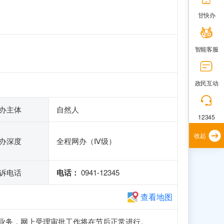
甘快办
智能客服
政民互动
办主体
自然人
12345
收起
办深度
全程网办（Ⅳ级）
诉电话
电话：
0941-12345
查看地图
册和申报业务，网上受理审批工作将在节后正常进行。