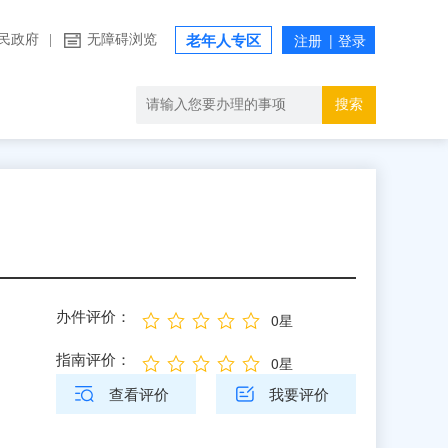
民政府
|
无障碍浏览
老年人专区
搜索
办件评价：
0星
指南评价：
0星
查看评价
我要评价