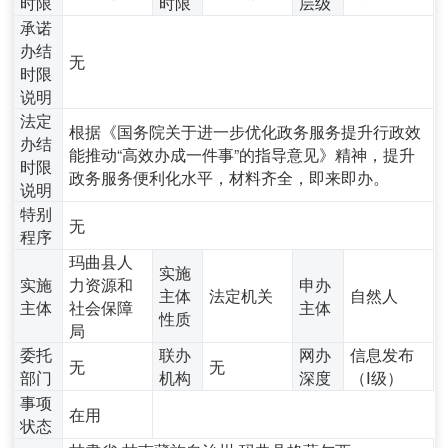
时限
时限
层级
承诺
办结
无
时限
说明
法定
根据《国务院关于进一步优化政务服务提升行政效
办结
能推动“高效办成一件事”的指导意见》精神，提升
时限
政务服务便利化水平，材料齐全，即来即办。
说明
特别
无
程序
玛曲县人
实施
实施
力资源和
申办
主体
法定机关
自然人
主体
社会保障
主体
性质
局
委托
联办
网办
信息发布
无
无
部门
机构
深度
（Ⅰ级）
事项
在用
状态