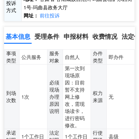
投诉
1号-玛曲县政务大厅
方式
前往投诉
网址：
基本信息
受理条件
申报材料
收费情况
法定
事项
服务
办件
公共服务
自然人
即办件
类型
对象
类型
第一次到
现场原
必须
因：目前
现场
暂不支持
到场
权力
1次
办理
网上修
无
次数
来源
原因
改，需现
说明
场读卡，
进行密码
修改。
承诺
法定
行使
1个工作日
1个工作日
县级