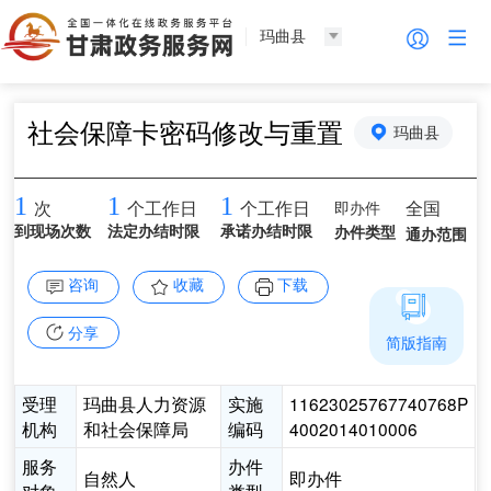
玛曲县
社会保障卡密码修改与重置
玛曲县
1
1
1
即办件
全国
次
个工作日
个工作日
到现场次数
法定办结时限
承诺办结时限
办件类型
通办范围
咨询
收藏
下载
分享
简版指南
受理
玛曲县人力资源
实施
11623025767740768P
机构
和社会保障局
编码
4002014010006
服务
办件
自然人
即办件