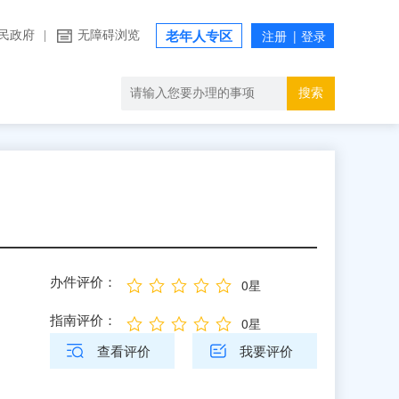
民政府
|
无障碍浏览
老年人专区
搜索
办件评价：
0星
指南评价：
0星
查看评价
我要评价