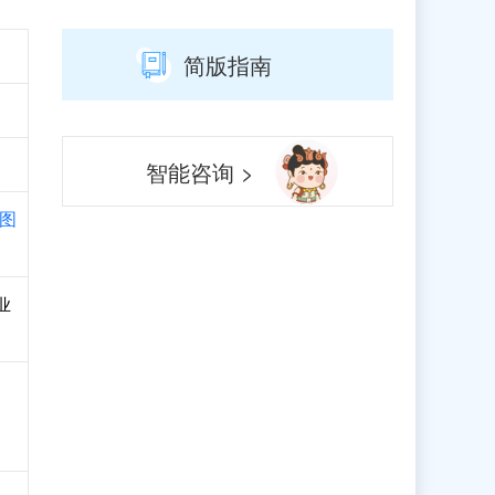
简版指南
智能咨询 >
图
业