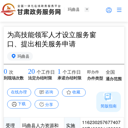
玛曲县
为高技能领军人才设立服务窗
口、提出相关服务申请
玛曲县
0
20
1
即办件
全国
次
个工作日
个工作日
到现场次数
法定办结时限
承诺办结时限
办件类型
通办范围
在线办理
咨询
收藏
下载
分享
简版指南
116230257677407
受理
玛曲县人力资源和
实施