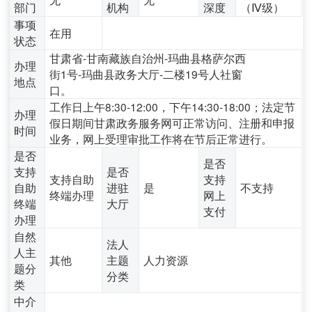
部门
机构
深度
（Ⅳ级）
事项
在用
状态
甘肃省-甘南藏族自治州-玛曲县格萨尔西
办理
街1号-玛曲县政务大厅-二楼19号人社窗
地点
口。
工作日上午8:30-12:00，下午14:30-18:00；法定节
办理
假日期间甘肃政务服务网可正常访问、注册和申报
时间
业务，网上受理审批工作将在节后正常进行。
是否
是否
支持
是否
支持自助
支持
自助
进驻
是
不支持
终端办理
网上
终端
大厅
支付
办理
自然
法人
人主
其他
主题
人力资源
题分
分类
类
中介