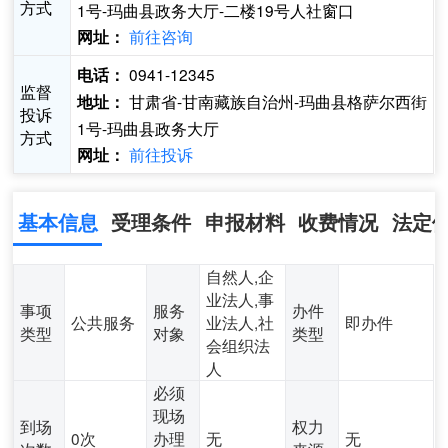
方式
1号-玛曲县政务大厅-二楼19号人社窗口
前往咨询
网址：
0941-12345
电话：
监督
甘肃省-甘南藏族自治州-玛曲县格萨尔西街
地址：
投诉
1号-玛曲县政务大厅
方式
前往投诉
网址：
基本信息
受理条件
申报材料
收费情况
法定
自然人,企
业法人,事
事项
服务
办件
公共服务
业法人,社
即办件
类型
对象
类型
会组织法
人
必须
现场
到场
权力
0次
办理
无
无