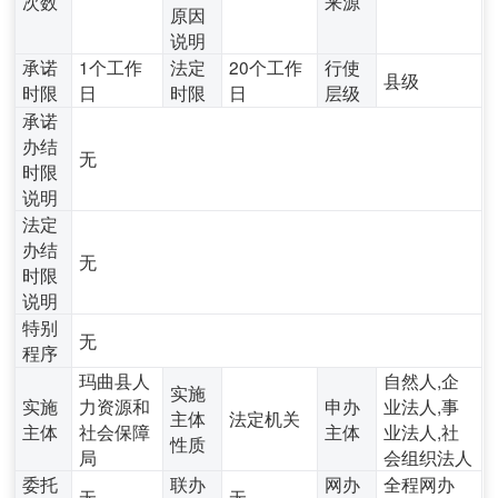
次数
来源
原因
说明
承诺
1个工作
法定
20个工作
行使
县级
时限
日
时限
日
层级
承诺
办结
无
时限
说明
法定
办结
无
时限
说明
特别
无
程序
玛曲县人
自然人,企
实施
实施
力资源和
申办
业法人,事
主体
法定机关
主体
社会保障
主体
业法人,社
性质
局
会组织法人
委托
联办
网办
全程网办
无
无