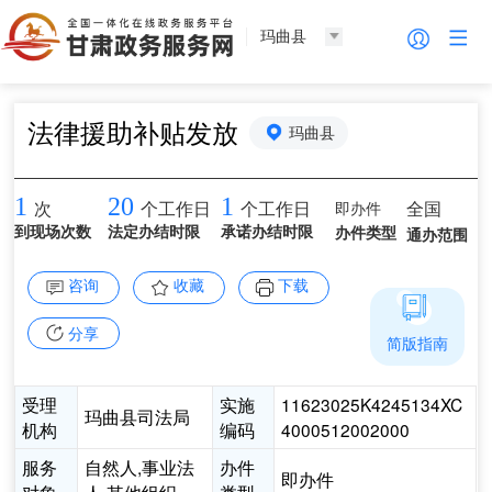
玛曲县
法律援助补贴发放
玛曲县
1
20
1
即办件
全国
次
个工作日
个工作日
到现场次数
法定办结时限
承诺办结时限
办件类型
通办范围
咨询
收藏
下载
分享
简版指南
受理
实施
11623025K4245134XC
玛曲县司法局
机构
编码
4000512002000
服务
自然人,事业法
办件
即办件