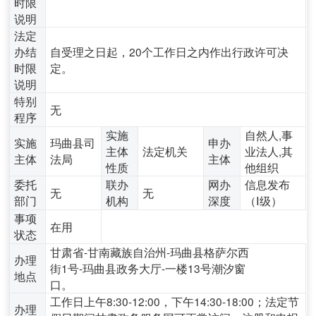
时限
说明
法定
办结
自受理之日起，20个工作日之内作出行政许可决
时限
定。
说明
特别
无
程序
实施
自然人,事
实施
玛曲县司
申办
主体
法定机关
业法人,其
主体
法局
主体
性质
他组织
委托
联办
网办
信息发布
无
无
部门
机构
深度
（Ⅰ级）
事项
在用
状态
甘肃省-甘南藏族自治州-玛曲县格萨尔西
办理
街1号-玛曲县政务大厅-一楼13号潮汐窗
地点
口。
工作日上午8:30-12:00，下午14:30-18:00；法定节
办理