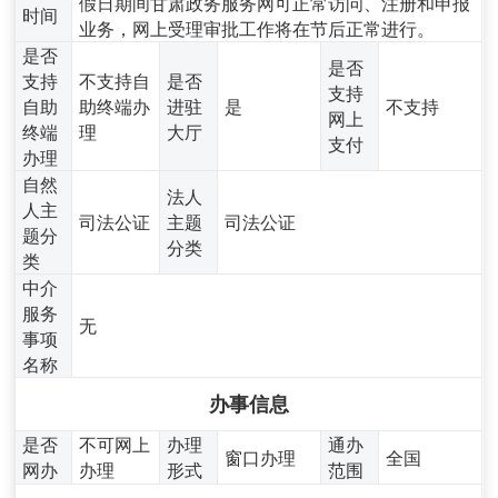
假日期间甘肃政务服务网可正常访问、注册和申报
时间
业务，网上受理审批工作将在节后正常进行。
是否
是否
支持
不支持自
是否
支持
自助
助终端办
进驻
是
不支持
网上
终端
理
大厅
支付
办理
自然
法人
人主
司法公证
主题
司法公证
题分
分类
类
中介
服务
无
事项
名称
办事信息
是否
不可网上
办理
通办
窗口办理
全国
网办
办理
形式
范围