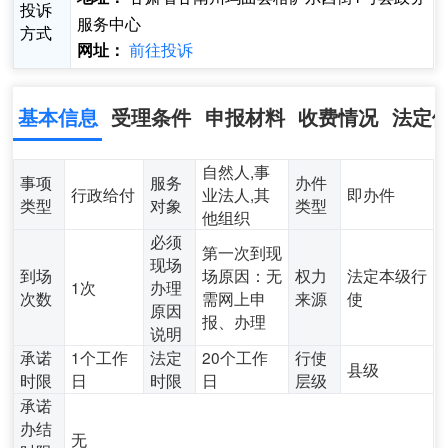
投诉
服务中心
方式
前往投诉
网址：
基本信息
受理条件
申报材料
收费情况
法定
自然人,事
事项
服务
办件
行政给付
业法人,其
即办件
类型
对象
类型
他组织
必须
第一次到现
现场
到场
场原因：无
权力
法定本级行
1次
办理
次数
需网上申
来源
使
原因
报、办理
说明
承诺
1个工作
法定
20个工作
行使
县级
时限
日
时限
日
层级
承诺
办结
无