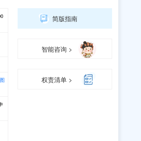
00
简版指南
智能咨询 >
权责清单 >
图
申