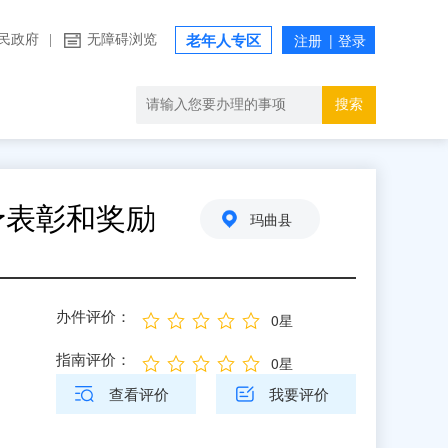
民政府
|
无障碍浏览
老年人专区
搜索
予表彰和奖励
玛曲县
办件评价：
0星
指南评价：
0星
查看评价
我要评价