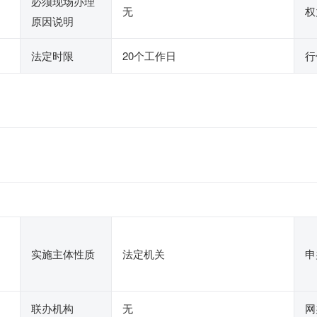
必须现场办理
无
权
原因说明
法定时限
20个工作日
行
实施主体性质
法定机关
申
联办机构
无
网