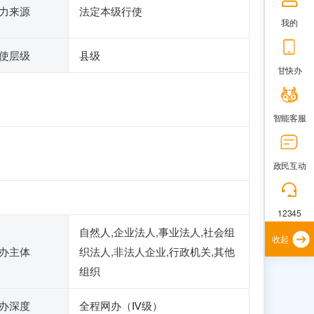
力来源
法定本级行使
我的
使层级
县级
甘快办
智能客服
政民互动
12345
自然人,企业法人,事业法人,社会组
收起
办主体
织法人,非法人企业,行政机关,其他
组织
办深度
全程网办（Ⅳ级）