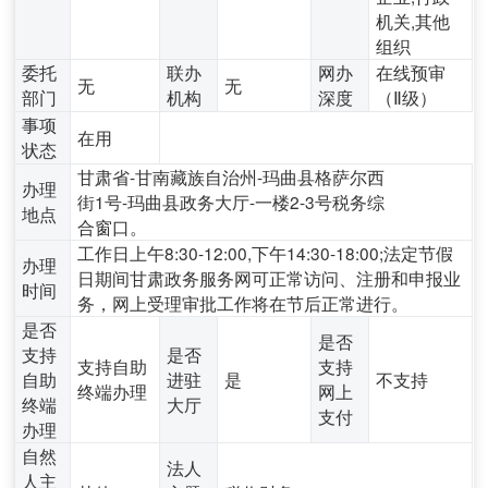
机关,其他
组织
委托
联办
网办
在线预审
无
无
部门
机构
深度
（Ⅱ级）
事项
在用
状态
甘肃省-甘南藏族自治州-玛曲县格萨尔西
办理
街1号-玛曲县政务大厅-一楼2-3号税务综
地点
合窗口。
工作日上午8:30-12:00,下午14:30-18:00;法定节假
办理
日期间甘肃政务服务网可正常访问、注册和申报业
时间
务，网上受理审批工作将在节后正常进行。
是否
是否
支持
是否
支持自助
支持
自助
进驻
是
不支持
终端办理
网上
终端
大厅
支付
办理
自然
法人
人主