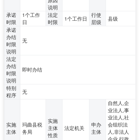
说明
承诺
1个工作
法定
行使
1个工作日
县级
时限
日
时限
层级
承诺
办结
无
时限
说明
法定
办结
即时办结
时限
说明
特别
无
程序
自然人,企
业法人,事
业法人,社
实施
实施
玛曲县税
申办
会组织法
主体
法定机关
主体
务局
主体
人,非法人
性质
企业,行政