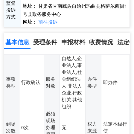
监督
甘肃省甘南藏族自治州玛曲县格萨尔西街1
地址：
投诉
号县政务服务中心
方式
前往投诉
网址：
基本信息
受理条件
申报材料
收费情况
法定
自然人,企
业法人,事
业法人,社
事项
服务
会组织法
办件
行政确认
即办件
类型
对象
人,非法人
类型
企业,行政
机关,其他
组织
必须
现场
到场
权力
法定本级行
0次
办理
无
次数
来源
使
原因