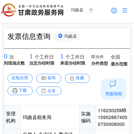
玛曲县
发票信息查询
玛曲县
0
1
1
即办件
全国
次
个工作日
个工作日
到现场次数
法定办结时限
承诺办结时限
办件类型
通办范围
在线办理
咨询
收藏
下载
分享
简版指南
11623025MB
受理
实施
玛曲县税务局
15952887400
机构
编码
0730006000