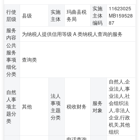
实施
11623025
行使
实施
玛曲县税
县级
主体
MB159528
层级
主体
务局
编码
87
服务
为纳税人提供信用等级 A 类纳税人查询的服务
内容
公共
服务
事项
查询类
细化
分类
自然人,企
业法人,事
自然
法人
业法人,社
人事
事项
服务
会组织法
项主
其他
税收财务
主题
对象
人,非法人
题分
分类
企业,行政
类
机关,其他
组织
电话查询,