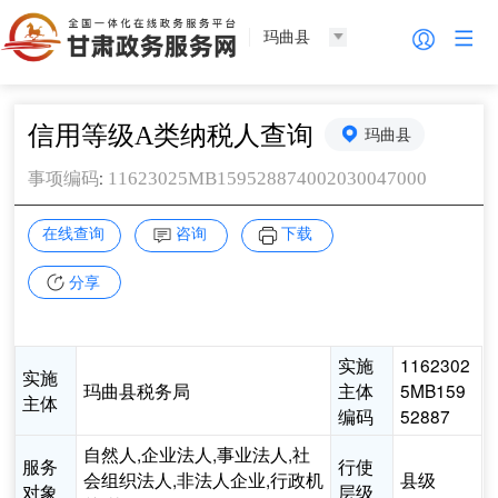
玛曲县
信用等级A类纳税人查询
玛曲县
:
11623025MB159528874002030047000
事项编码
在线查询
咨询
下载
分享
实施
1162302
实施
玛曲县税务局
主体
5MB159
主体
编码
52887
自然人,企业法人,事业法人,社
服务
行使
会组织法人,非法人企业,行政机
县级
对象
层级