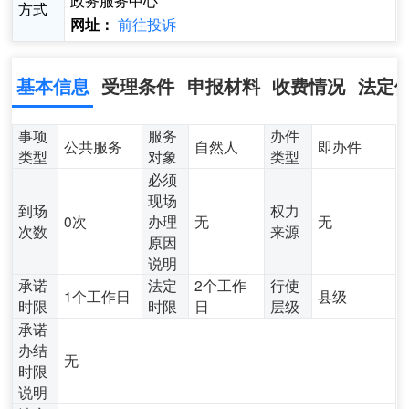
政务服务中心
方式
前往投诉
网址：
基本信息
受理条件
申报材料
收费情况
法定
事项
服务
办件
公共服务
自然人
即办件
类型
对象
类型
必须
现场
到场
权力
0次
办理
无
无
次数
来源
原因
说明
承诺
法定
2个工作
行使
1个工作日
县级
时限
时限
日
层级
承诺
办结
无
时限
说明