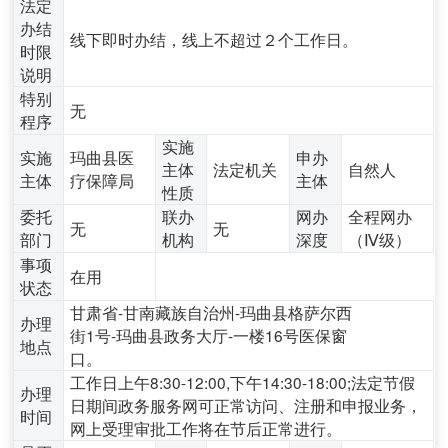
法定
办结
线下即时办结，线上不超过２个工作日。
时限
说明
特别
无
程序
实施
实施
玛曲县医
申办
主体
法定机关
自然人
主体
疗保障局
主体
性质
委托
联办
网办
全程网办
无
无
部门
机构
深度
（Ⅳ级）
事项
在用
状态
甘肃省-甘南藏族自治州-玛曲县格萨尔西
办理
街1号-玛曲县政务大厅-一楼16号医保窗
地点
口。
工作日上午8:30-12:00,下午14:30-18:00;法定节假
办理
日期间政务服务网可正常访问、注册和申报业务，
时间
网上受理审批工作将在节后正常进行。