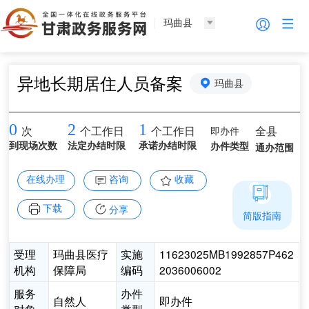
玛曲县
异地长期居住人员备案
玛曲县
0
2
1
即办件
全县
次
个工作日
个工作日
到现场次数
法定办结时限
承诺办结时限
办件类型
通办范围
在线办理
咨询
收藏
下载
分享
简版指南
受理
玛曲县医疗
实施
11623025MB1992857P462
机构
保障局
编码
2036006002
服务
办件
自然人
即办件