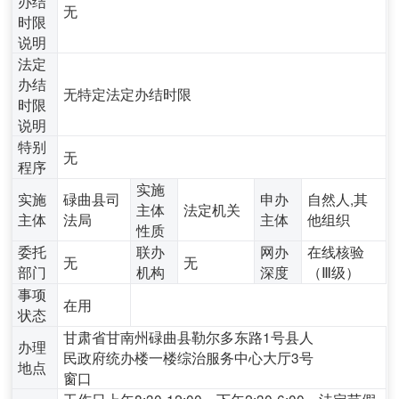
办结
无
时限
说明
法定
办结
无特定法定办结时限
时限
说明
特别
无
程序
实施
实施
碌曲县司
申办
自然人,其
主体
法定机关
主体
法局
主体
他组织
性质
委托
联办
网办
在线核验
无
无
部门
机构
深度
（Ⅲ级）
事项
在用
状态
甘肃省甘南州碌曲县勒尔多东路1号县人
办理
民政府统办楼一楼综治服务中心大厅3号
地点
窗口