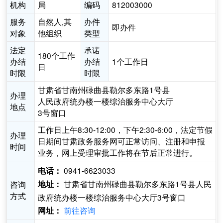
机构
局
编码
812003000
服务
自然人,其
办件
即办件
对象
他组织
类型
法定
承诺
180个工作
办结
办结
1个工作日
日
时限
时限
甘肃省甘南州碌曲县勒尔多东路1号县
办理
人民政府统办楼一楼综治服务中心大厅
地点
3号窗口
工作日上午8:30-12:00，下午2:30-6:00，法定节假
办理
日期间甘肃政务服务网可正常访问、注册和申报
时间
业务，网上受理审批工作将在节后正常进行。
0941-6623033
电话：
甘肃省甘南州碌曲县勒尔多东路1号县人民
咨询
地址：
方式
政府统办楼一楼综治服务中心大厅3号窗口
前往咨询
网址：