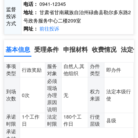
0941-12345
电话：
监督
甘肃省甘南藏族自治州碌曲县勒尔多东路2
地址：
投诉
号政务服务中心二楼209室
方式
前往投诉
网址：
基本信息
受理条件
申报材料
收费情况
法定
事项
服务
自然人,其
办件
行政奖励
即办件
类型
对象
他组织
类型
必须
现场
到场
权力
法定本级行
0次
办理
无
次数
来源
使
原因
说明
承诺
1个工作
法定
180个工
行使
县级
时限
日
时限
作日
层级
承诺