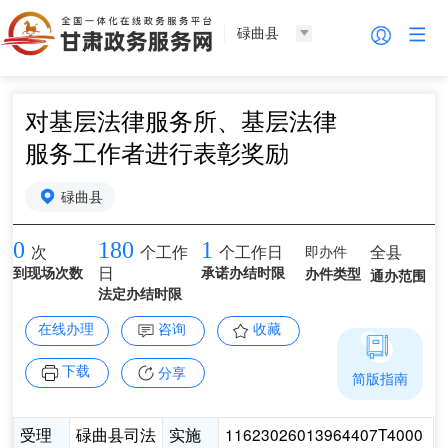
碌曲县
对基层法律服务所、基层法律
服务工作者进行表彰奖励
碌曲县
0
180
1
即办件
全县
次
个工作
个工作日
到现场次数
日
承诺办结时限
办件类型
通办范围
法定办结时限
在线办理
咨询
收藏
下载
分享
简版指南
受理
碌曲县司法
实施
11623026013964407T4000