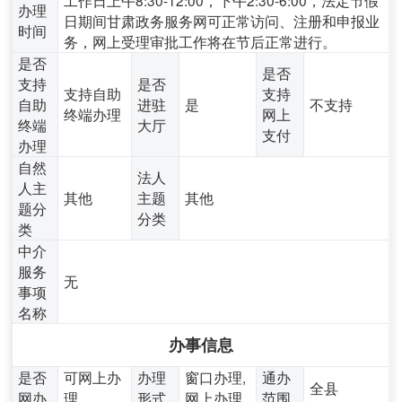
工作日上午8:30-12:00，下午2:30-6:00，法定节假
办理
日期间甘肃政务服务网可正常访问、注册和申报业
时间
务，网上受理审批工作将在节后正常进行。
是否
是否
支持
是否
支持自助
支持
自助
进驻
是
不支持
终端办理
网上
终端
大厅
支付
办理
自然
法人
人主
其他
主题
其他
题分
分类
类
中介
服务
无
事项
名称
办事信息
是否
可网上办
办理
窗口办理,
通办
全县
网办
理
形式
网上办理
范围