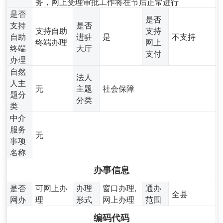
务，网上受理审批工作将在节后正常进行
是否
是否
支持
是否
支持自助
支持
自助
进驻
是
不支持
终端办理
网上
终端
大厅
支付
办理
自然
法人
人主
无
主题
社会保障
题分
分类
类
中介
服务
无
事项
名称
办事信息
是否
可网上办
办理
窗口办理,
通办
全县
网办
理
形式
网上办理
范围
编码代码