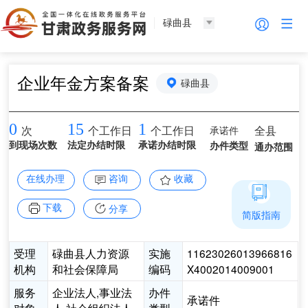
碌曲县
企业年金方案备案
碌曲县
0
15
1
承诺件
全县
次
个工作日
个工作日
到现场次数
法定办结时限
承诺办结时限
办件类型
通办范围
在线办理
咨询
收藏
下载
分享
简版指南
受理
碌曲县人力资源
实施
11623026013966816
机构
和社会保障局
编码
X4002014009001
服务
企业法人,事业法
办件
承诺件