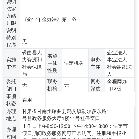
说明
法定
办结
《企业年金办法》第十条
时限
说明
特别
无
程序
碌曲县人
企业法人,
实施
实施
力资源和
申办
事业法人,
主体
法定机关
主体
社会保障
主体
社会组织法
性质
局
人
委托
联办
网办
全程网办
无
无
部门
机构
深度
（Ⅳ级）
事项
在用
状态
办理
甘肃省甘南州碌曲县玛艾镇勒尔多东路1
地点
号县政务服务大厅1楼14号社保窗口
工作日上午8:30-12:00,下午14:30-18:00；法定节
办理
假日期间政务服务网可正常访问、注册和申报业
时间