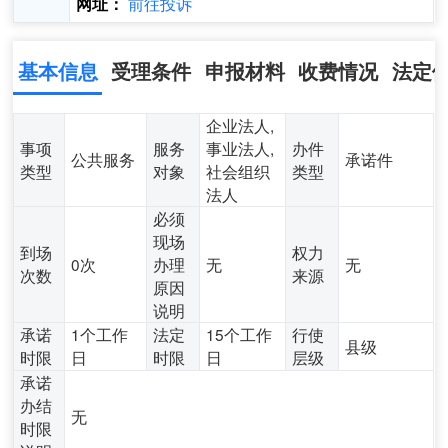
前往投诉
网址：
基本信息
受理条件
申报材料
收费情况
法定
企业法人,
事项
服务
事业法人,
办件
公共服务
承诺件
类型
对象
社会组织
类型
法人
必须
现场
到场
权力
0次
办理
无
无
次数
来源
原因
说明
承诺
1个工作
法定
15个工作
行使
县级
时限
日
时限
日
层级
承诺
办结
无
时限