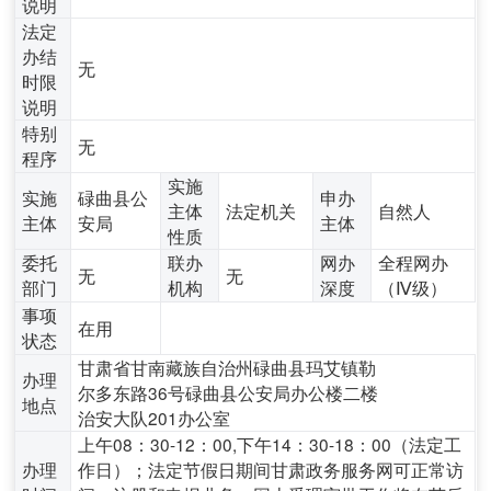
说明
法定
办结
无
时限
说明
特别
无
程序
实施
实施
碌曲县公
申办
主体
法定机关
自然人
主体
安局
主体
性质
委托
联办
网办
全程网办
无
无
部门
机构
深度
（Ⅳ级）
事项
在用
状态
甘肃省甘南藏族自治州碌曲县玛艾镇勒
办理
尔多东路36号碌曲县公安局办公楼二楼
地点
治安大队201办公室
上午08：30-12：00,下午14：30-18：00（法定工
办理
作日）；法定节假日期间甘肃政务服务网可正常访