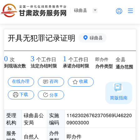
碌曲县
开具无犯罪记录证明
碌曲县
0
3
1
即办件
全县
次
个工作日
个工作日
到现场次数
法定办结时限
承诺办结时限
办件类型
通办范围
在线办理
咨询
收藏
下载
分享
简版指南
受理
碌曲县公
实施
11623026762370569U46220
机构
安局
编码
09003000
服务
办件
自然人
即办件