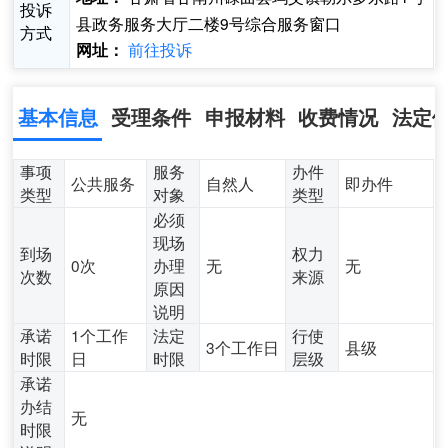
投诉
县政务服务大厅二楼9号综合服务窗口
方式
前往投诉
网址：
基本信息
受理条件
申报材料
收费情况
法定
事项
服务
办件
公共服务
自然人
即办件
类型
对象
类型
必须
现场
到场
权力
0次
办理
无
无
次数
来源
原因
说明
承诺
1个工作
法定
行使
3个工作日
县级
时限
日
时限
层级
承诺
办结
无
时限