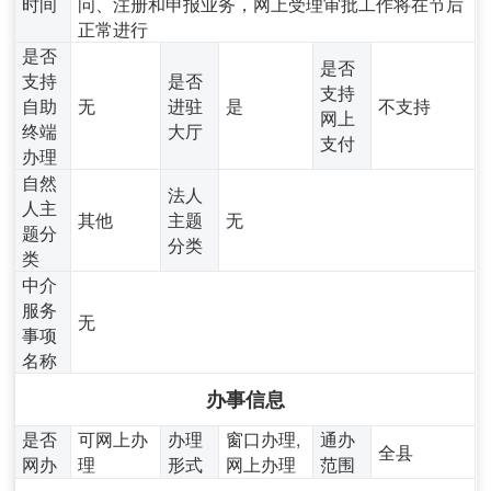
时间
问、注册和申报业务，网上受理审批工作将在节后
正常进行
是否
是否
支持
是否
支持
自助
无
进驻
是
不支持
网上
终端
大厅
支付
办理
自然
法人
人主
其他
主题
无
题分
分类
类
中介
服务
无
事项
名称
办事信息
是否
可网上办
办理
窗口办理,
通办
全县
网办
理
形式
网上办理
范围