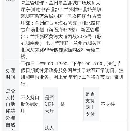
皋兰管理部：兰州皋兰县城广场政务大
厅东侧 榆中管理部：兰州榆中县城关镇
环城西路万象城小区二号楼四楼 红古管
理部：兰州红古区海石湾镇中和北路红
古广场北侧（海石府邸2楼） 新区管理
部：兰州新区黄河大道西段2072号（彩
虹城南侧） 电力管理部：兰州市城关区
北滨河东路66号陇能家园C区21号楼二
楼。
工作日上午9:00–12:00，下午1:00–5:00，法定节
办理
假日期间甘肃政务服务网兰州子站可正常访问、注
时间
册和申报业务，网上受理审批工作将在节后正常进
行。
是否
是否
支持
不支持自
是否
支持
自助
助终端办
进驻
是
不支持
网上
终端
理
大厅
支付
办理
自然
法人
人主