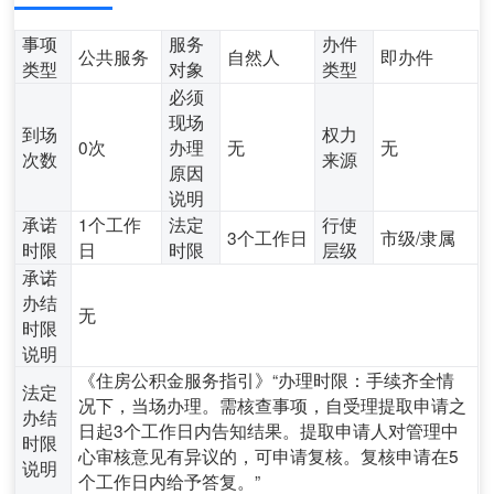
事项
服务
办件
公共服务
自然人
即办件
类型
对象
类型
必须
现场
到场
权力
0次
办理
无
无
次数
来源
原因
说明
承诺
1个工作
法定
行使
3个工作日
市级/隶属
时限
日
时限
层级
承诺
办结
无
时限
说明
《住房公积金服务指引》“办理时限：手续齐全情
法定
况下，当场办理。需核查事项，自受理提取申请之
办结
日起3个工作日内告知结果。提取申请人对管理中
时限
心审核意见有异议的，可申请复核。复核申请在5
说明
个工作日内给予答复。”