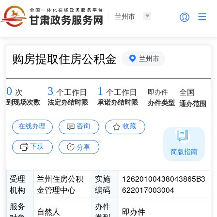
兰州市
购房提取住房公积金
兰州市
0
3
1
即办件
全国
次
个工作日
个工作日
到现场次数
法定办结时限
承诺办结时限
办件类型
通办范围
在线办理
咨询
收藏
下载
分享
简版指南
受理
兰州住房公积
实施
12620100438043865B3
机构
金管理中心
编码
622017003004
服务
办件
自然人
即办件