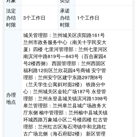
对象
类型
法定
承诺
办结
3个工作日
办结
1个工作日
时限
时限
城关管理部：兰州城关区庆阳路161号
兰州市政务服务中心（南关十字民安大
厦）四楼 七里河管理部：兰州七里河区
南滨河中路819号—843号（百合家园4
号2楼西侧） 西固管理部：兰州西固区
福利路12街区兰欣花园4号商铺 安宁管
理部：兰州安宁区建宁东路297附8号
（兰天学生公寓斜对面2楼） 铁路分中
心：兰州城关区金轮广场187号 永登管
办理
理部：兰州永登县城关镇滨河路1398号
地点
皋兰管理部：兰州皋兰县城广场政务大
厅东侧 榆中管理部：兰州榆中县城关镇
环城西路万象城小区二号楼四楼 红古管
理部：兰州红古区海石湾镇中和北路红
古广场北侧（海石府邸2楼） 新区管理