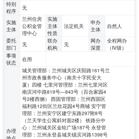
特别
无
程序
兰州住房
实施
实施
申办
公积金管
主体
法定机关
自然人
主体
主体
理中心
性质
委托
联办
网办
全程网办
无
无
部门
机构
深度
（Ⅳ级）
事项
在用
状态
城关管理部：兰州城关区庆阳路161号兰
州市政务服务中心（南关十字民安大
厦）四楼 七里河管理部：兰州七里河区
南滨河中路819号—843号（百合家园4
号2楼西侧） 西固管理部：兰州西固区
福利路12街区兰欣花园4号商铺 安宁管
理部：兰州安宁区建宁东路297附8号
（兰天学生公寓斜对面2楼） 铁路分中
心：兰州城关区金轮广场187号 永登管
办理
理部：兰州永登县城关镇滨河路1398号
地点