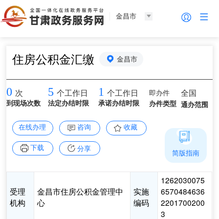
金昌市
住房公积金汇缴
金昌市
0
5
1
即办件
全国
次
个工作日
个工作日
到现场次数
法定办结时限
承诺办结时限
办件类型
通办范围
在线办理
咨询
收藏
下载
分享
简版指南
1262030075
受理
金昌市住房公积金管理中
实施
6570484636
机构
心
编码
2201700200
3