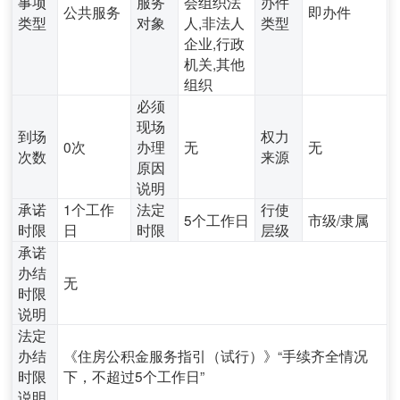
事项
服务
会组织法
办件
公共服务
即办件
类型
对象
人,非法人
类型
企业,行政
机关,其他
组织
必须
现场
到场
权力
0次
办理
无
无
次数
来源
原因
说明
承诺
1个工作
法定
行使
5个工作日
市级/隶属
时限
日
时限
层级
承诺
办结
无
时限
说明
法定
办结
《住房公积金服务指引（试行）》“手续齐全情况
时限
下，不超过5个工作日”
说明