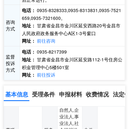
0935-8328333,0935-8313831,0935-7521
电话：
659,0935-7321600。
咨询
甘肃省金昌市金川区延安西路20号金昌市
地址：
方式
人民政府政务服务中心A区1-3号窗口
前往咨询
网址：
0935-8217399
电话：
监督
甘肃省金昌市金川区延安路112-1号住房公
地址：
投诉
积金管理中心5楼501室
方式
前往投诉
网址：
基本信息
受理条件
申报材料
收费情况
法定
自然人,企
业法人,事
业法人,社