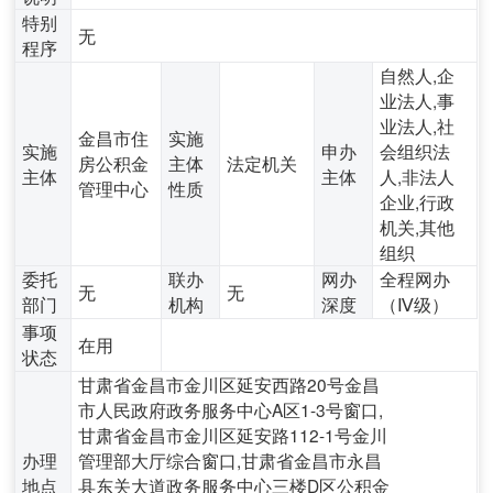
特别
无
程序
自然人,企
业法人,事
业法人,社
金昌市住
实施
实施
申办
会组织法
房公积金
主体
法定机关
主体
主体
人,非法人
管理中心
性质
企业,行政
机关,其他
组织
委托
联办
网办
全程网办
无
无
部门
机构
深度
（Ⅳ级）
事项
在用
状态
甘肃省金昌市金川区延安西路20号金昌
市人民政府政务服务中心A区1-3号窗口,
甘肃省金昌市金川区延安路112-1号金川
办理
管理部大厅综合窗口,甘肃省金昌市永昌
地点
县东关大道政务服务中心三楼D区公积金