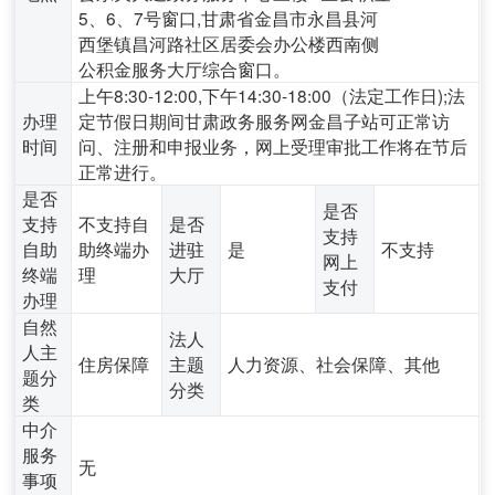
5、6、7号窗口,甘肃省金昌市永昌县河
西堡镇昌河路社区居委会办公楼西南侧
公积金服务大厅综合窗口。
上午8:30-12:00,下午14:30-18:00（法定工作日);法
办理
定节假日期间甘肃政务服务网金昌子站可正常访
时间
问、注册和申报业务，网上受理审批工作将在节后
正常进行。
是否
是否
支持
不支持自
是否
支持
自助
助终端办
进驻
是
不支持
网上
终端
理
大厅
支付
办理
自然
法人
人主
住房保障
主题
人力资源、社会保障、其他
题分
分类
类
中介
服务
无
事项