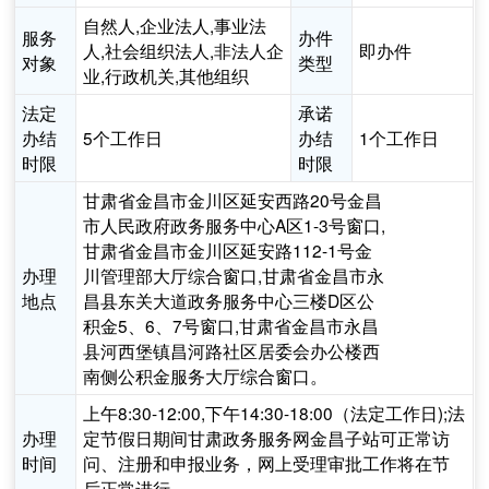
自然人,企业法人,事业法
服务
办件
人,社会组织法人,非法人企
即办件
对象
类型
业,行政机关,其他组织
法定
承诺
办结
5个工作日
办结
1个工作日
时限
时限
甘肃省金昌市金川区延安西路20号金昌
市人民政府政务服务中心A区1-3号窗口,
甘肃省金昌市金川区延安路112-1号金
办理
川管理部大厅综合窗口,甘肃省金昌市永
地点
昌县东关大道政务服务中心三楼D区公
积金5、6、7号窗口,甘肃省金昌市永昌
县河西堡镇昌河路社区居委会办公楼西
南侧公积金服务大厅综合窗口。
上午8:30-12:00,下午14:30-18:00（法定工作日);法
办理
定节假日期间甘肃政务服务网金昌子站可正常访
时间
问、注册和申报业务，网上受理审批工作将在节
后正常进行。