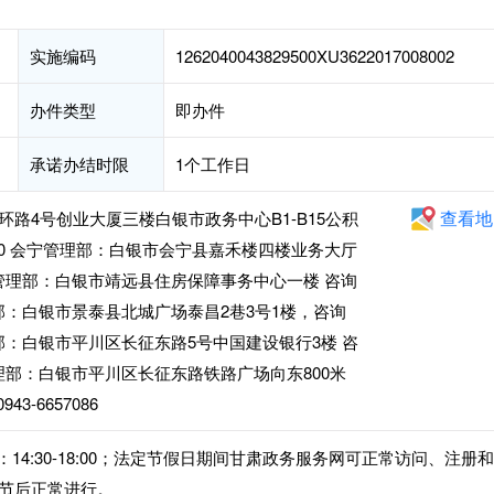
实施编码
1262040043829500XU3622017008002
办件类型
即办件
承诺办结时限
1个工作日
查看地
路4号创业大厦三楼白银市政务中心B1-B15公积
2190 会宁管理部：白银市会宁县嘉禾楼四楼业务大厅
 靖远管理部：白银市靖远县住房保障事务中心一楼 咨询
泰管理部：白银市景泰县北城广场泰昌2巷3号1楼，咨询
川管理部：白银市平川区长征东路5号中国建设银行3楼 咨
靖煤管理部：白银市平川区长征东路铁路广场向东800米
3-6657086
，下午：14:30-18:00；法定节假日期间甘肃政务服务网可正常访问、注册
节后正常进行。