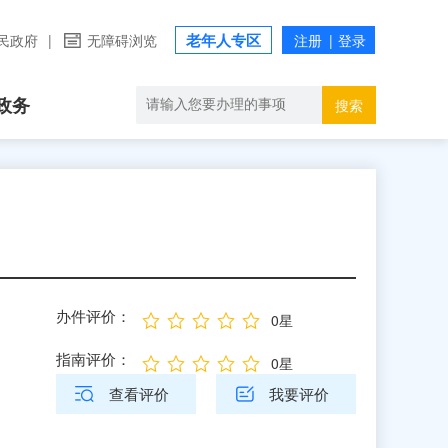
老年人专区
民政府
|
无障碍浏览
政务
搜索
办件评价：
0星
指南评价：
0星
查看评价
我要评价