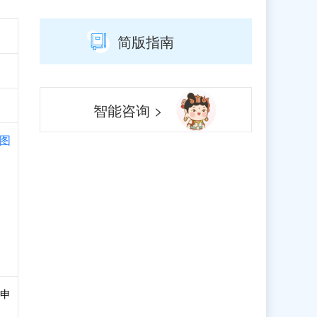
简版指南
智能咨询 >
图
和申