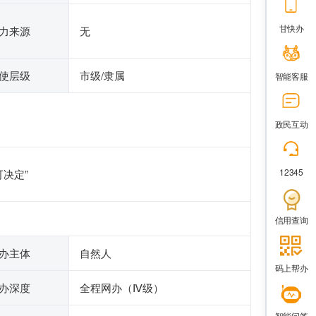
甘快办
力来源
无
使层级
市级/隶属
智能客服
政民互动
12345
决定”
信用查询
办主体
自然人
码上帮办
办深度
全程网办（Ⅳ级）
智能问答