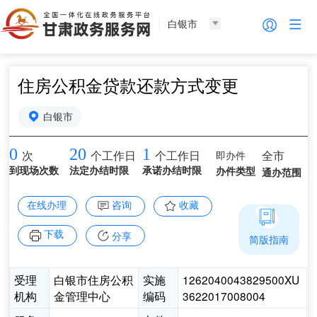
白银市
住房公积金贷款还款方式变更
白银市
0
20
1
即办件
全市
次
个工作日
个工作日
到现场次数
法定办结时限
承诺办结时限
办件类型
通办范围
在线办理
咨询
收藏
下载
分享
简版指南
受理
白银市住房公积
实施
1262040043829500XU
机构
金管理中心
编码
3622017008004