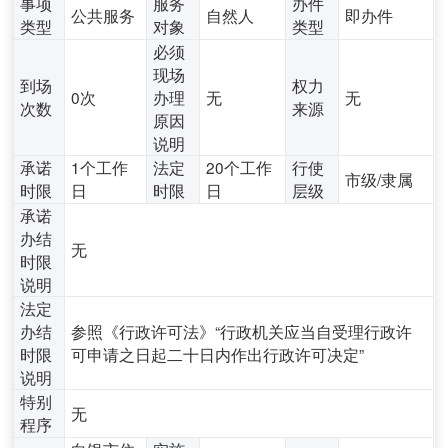
事项
服务
办件
公共服务
自然人
即办件
类型
对象
类型
必须
现场
到场
权力
0次
办理
无
无
次数
来源
原因
说明
承诺
1个工作
法定
20个工作
行使
市级/隶属
时限
日
时限
日
层级
承诺
办结
无
时限
说明
法定
办结
参照《行政许可法》“行政机关应当自受理行政许
时限
可申请之日起二十日内作出行政许可决定”
说明
特别
无
程序