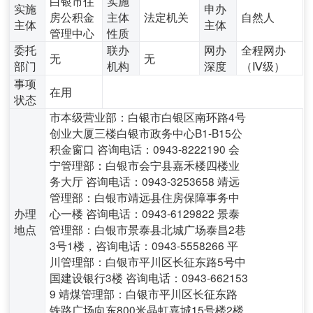
白银市住
实施
实施
申办
房公积金
主体
法定机关
自然人
主体
主体
管理中心
性质
委托
联办
网办
全程网办
无
无
部门
机构
深度
（Ⅳ级）
事项
在用
状态
市本级营业部：白银市白银区南环路4号
创业大厦三楼白银市政务中心B1-B15公
积金窗口 咨询电话：0943-8222190 会
宁管理部：白银市会宁县嘉禾楼四楼业
务大厅 咨询电话：0943-3253658 靖远
管理部：白银市靖远县住房保障事务中
办理
心一楼 咨询电话：0943-6129822 景泰
地点
管理部：白银市景泰县北城广场泰昌2巷
3号1楼，咨询电话：0943-5558266 平
川管理部：白银市平川区长征东路5号中
国建设银行3楼 咨询电话：0943-662153
9 靖煤管理部：白银市平川区长征东路
铁路广场向东800米晶虹嘉城15号楼2楼