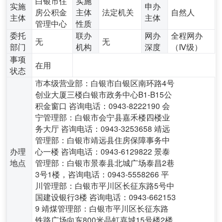
白银市住
实施
实施
申办
房公积金
主体
法定机关
自然人
主体
主体
管理中心
性质
委托
联办
网办
全程网办
无
无
部门
机构
深度
（Ⅳ级）
事项
在用
状态
市本级营业部：白银市白银区南环路4号
创业大厦三楼白银市政务中心B1-B15公
积金窗口 咨询电话：0943-8222190 会
宁管理部：白银市会宁县嘉禾楼四楼业
务大厅 咨询电话：0943-3253658 靖远
管理部：白银市靖远县住房保障事务中
办理
心一楼 咨询电话：0943-6129822 景泰
地点
管理部：白银市景泰县北城广场泰昌2巷
3号1楼，咨询电话：0943-5558266 平
川管理部：白银市平川区长征东路5号中
国建设银行3楼 咨询电话：0943-662153
9 靖煤管理部：白银市平川区长征东路
铁路广场向东800米晶虹嘉城15号楼2楼