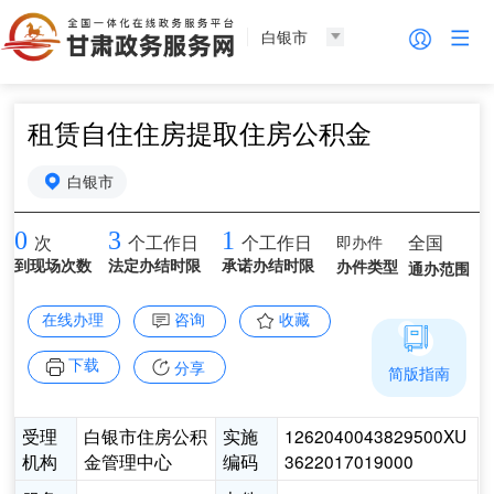
白银市
租赁自住住房提取住房公积金
白银市
0
3
1
即办件
全国
次
个工作日
个工作日
到现场次数
法定办结时限
承诺办结时限
办件类型
通办范围
在线办理
咨询
收藏
下载
分享
简版指南
受理
白银市住房公积
实施
1262040043829500XU
机构
金管理中心
编码
3622017019000