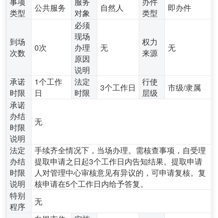
事项
服务
办件
公共服务
自然人
即办件
类型
对象
类型
必须
现场
到场
权力
0次
办理
无
无
次数
来源
原因
说明
承诺
1个工作
法定
行使
3个工作日
市级/隶属
时限
日
时限
层级
承诺
办结
无
时限
说明
法定
手续齐全情况下，当场办理。需核查事项，自受理
办结
提取申请之日起3个工作日内告知结果。提取申请
时限
人对管理中心审核意见有异议的，可申请复核。复
说明
核申请在5个工作日内给予答复。
特别
无
程序