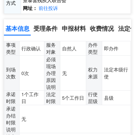
景泰县残疾人联合会
方式
前往投诉
网址：
基本信息
受理条件
申报材料
收费情况
法定
事项
服务
办件
行政确认
自然人
即办件
类型
对象
类型
必须
现场
到场
权力
法定本级行
0次
办理
无
次数
来源
使
原因
说明
承诺
1个工作
法定
行使
5个工作日
县级
时限
日
时限
层级
承诺
办结
无
时限
说明