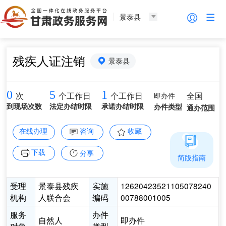
景泰县
残疾人证注销
景泰县
0
5
1
即办件
全国
次
个工作日
个工作日
到现场次数
法定办结时限
承诺办结时限
办件类型
通办范围
在线办理
咨询
收藏
下载
分享
简版指南
受理
景泰县残疾
实施
12620423521105078240
机构
人联合会
编码
00788001005
服务
办件
自然人
即办件