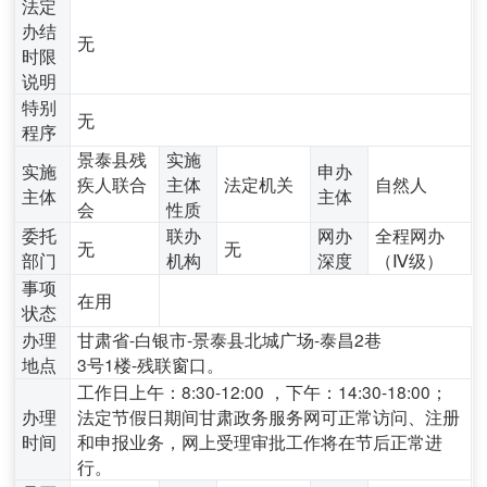
法定
办结
无
时限
说明
特别
无
程序
景泰县残
实施
实施
申办
疾人联合
主体
法定机关
自然人
主体
主体
会
性质
委托
联办
网办
全程网办
无
无
部门
机构
深度
（Ⅳ级）
事项
在用
状态
办理
甘肃省-白银市-景泰县北城广场-泰昌2巷
地点
3号1楼-残联窗口。
工作日上午：8:30-12:00 ，下午：14:30-18:00；
办理
法定节假日期间甘肃政务服务网可正常访问、注册
时间
和申报业务，网上受理审批工作将在节后正常进
行。