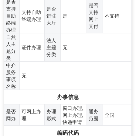
是否
是否
支持
是否
支持自助
支持
自助
进驻
是
不支持
终端办理
网上
终端
大厅
支付
办理
自然
法人
人主
证件办理
主题
无
题分
分类
类
中介
服务
无
事项
名称
办事信息
窗口办理,
是否
可网上办
办理
通办
网上办理,
全国
网办
理
形式
范围
快递申请
编码代码