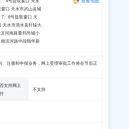
查看地图
、 4号提取窗口 天水
取窗口 天水市武山县城
、7、8号提取窗口 天
口 天水市清水县轩辕大
县滨河南路重邦尚城小
县南滨河路中段颐年新
正常访问、注册和申报业务，网上受理审批工作将在节后正
否支持网上
不支持
付