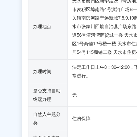
天水市秦州区新华路25-1号房
市麦积区埠南路4号滨河广场B一
关镇南滨河路宁远新城7.8.9.
办理地点
水市张家川回族自治县广场东路
道56号清河湾商贸城一楼 天
区1号商铺12号楼一楼 天水市
居54号115商铺二楼 天水市
法定工作日上午8：30–12:
办理时间
常进行。
是否支持自助
无
终端办理
自然人主题分
住房保障
类