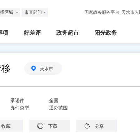
择区域
市直部门
国家政务服务平台
天水市人
事项
好差评
政务超市
阳光政务
转移
天水市
承诺件
全国
办件类型
通办范围
收藏
下载
分享