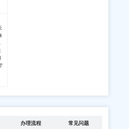
天
秦
水
天
服
厅
办理流程
常见问题