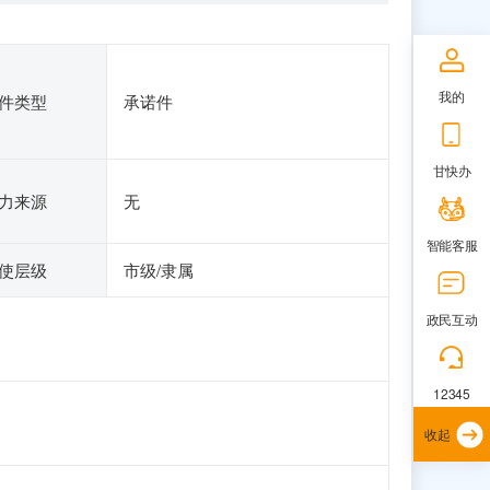
我的
件类型
承诺件
甘快办
力来源
无
智能客服
使层级
市级/隶属
政民互动
12345
收起