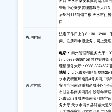
窗口 天水市秦安县滨河南路重邦
管理中心秦安管理部服务大厅3
居54号115商铺二楼 天水市
口
法定工作日上午8：30–12:0
办理时间
问、注册和申报业务，网上受理
电话：
秦州管理部服务大厅：0938
厅：0938-6868158 甘谷管理部
理部服务大厅：0938-8874687 
地址：
天水市秦州区新华路25
水市麦积区埠南路4号滨河广场
咨询方式
安县滨河南路重邦尚城小区1号商
市甘谷县南滨河路中段颐年新居5
水市武山县城关镇南滨河路宁远新
务大厅 天水市清水县轩辕大道
天水市张家川回族自治县广场东