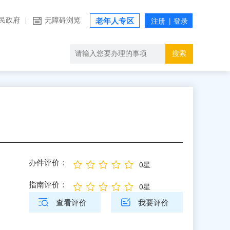
民政府
|
无障碍浏览
老年人专区
搜索
办件评价：
0星
指南评价：
0星
查看评价
我要评价