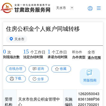
天水市
住房公积金个人账户同城转移
天水市
0
15
1
即办件
全市
次
个工作日
个工作日
到现场次数
法定办结时限
承诺办结时限
办件类型
通办范围
在线办理
咨询
收藏
下载
分享
简版指南
1262050043
受理
天水市住房公积金管理中
实施
8361388P36
机构
心
编码
2201700201