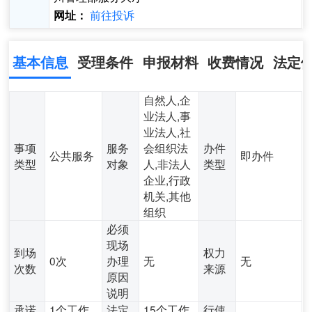
前往投诉
网址：
基本信息
受理条件
申报材料
收费情况
法定
自然人,企
业法人,事
业法人,社
事项
服务
会组织法
办件
公共服务
即办件
类型
对象
人,非法人
类型
企业,行政
机关,其他
组织
必须
现场
到场
权力
0次
办理
无
无
次数
来源
原因
说明
承诺
1个工作
法定
15个工作
行使