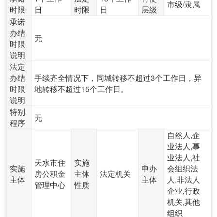
市级/隶属
时限
日
时限
日
层级
承诺
办结
无
时限
说明
法定
办结
手续齐全情况下，同城转移不超过3个工作日，异
时限
地转移不超过15个工作日。
说明
特别
无
程序
自然人,企
业法人,事
业法人,社
天水市住
实施
实施
申办
会组织法
房公积金
主体
法定机关
主体
主体
人,非法人
管理中心
性质
企业,行政
机关,其他
组织