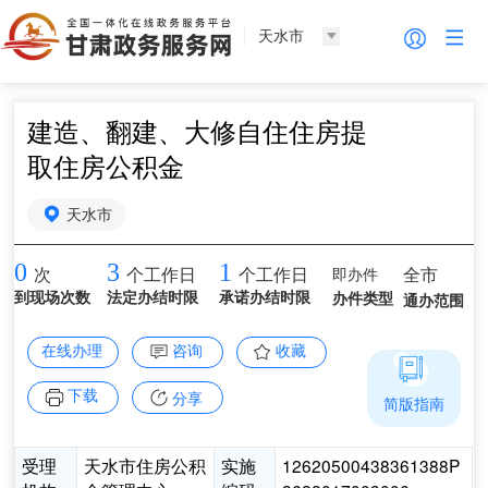
天水市
建造、翻建、大修自住住房提
取住房公积金
天水市
0
3
1
即办件
全市
次
个工作日
个工作日
到现场次数
法定办结时限
承诺办结时限
办件类型
通办范围
在线办理
咨询
收藏
下载
分享
简版指南
受理
天水市住房公积
实施
12620500438361388P