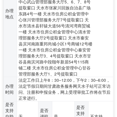
中心武山管理部服务大厅5、6、7、8号
提取窗口 天水市张家川回族自治县广场
办理
东路4号一楼 天水市住房公积金管理中
地点
心张川管理部服务大厅7号提取窗口 天
水市清水县轩辕大道56号清河湾商贸城
一楼 天水市住房公积金管理中心清水管
理部服务大厅2号提取窗口 天水市秦安
县滨河南路重邦尚城小区1号商铺12号楼
一楼 天水市住房公积金管理中心秦安管
理部服务大厅3、4号提取窗口 天水市甘
谷县南滨河路中段颐年新居54号115商
铺二楼 天水市住房公积金管理中心甘谷
管理部服务大厅1、2号提取窗口
法定工作日上午8：30–12:00，下午2：30–6:00，
办理
法定节假日期间甘肃政务服务网天水子站可正常访
时间
问、注册和申报业务，网上受理审批工作将在节后
正常进行。
是否
是否
支持
是否
支持
自助
无
进驻
是
不支持