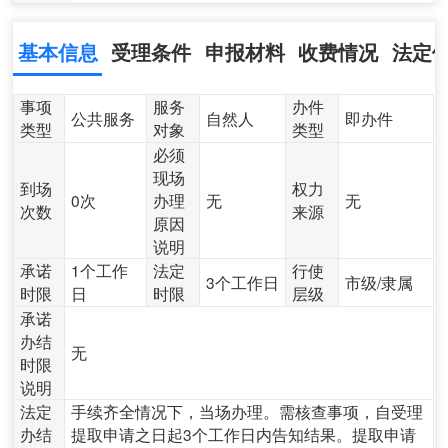
基本信息
受理条件
申报材料
收费情况
法定
事项
服务
办件
公共服务
自然人
即办件
类型
对象
类型
必须
现场
到场
权力
0次
办理
无
无
次数
来源
原因
说明
承诺
1个工作
法定
行使
3个工作日
市级/隶属
时限
日
时限
层级
承诺
办结
无
时限
说明
法定
手续齐全情况下，当场办理。需核查事项，自受理
办结
提取申请之日起3个工作日内告知结果。提取申请