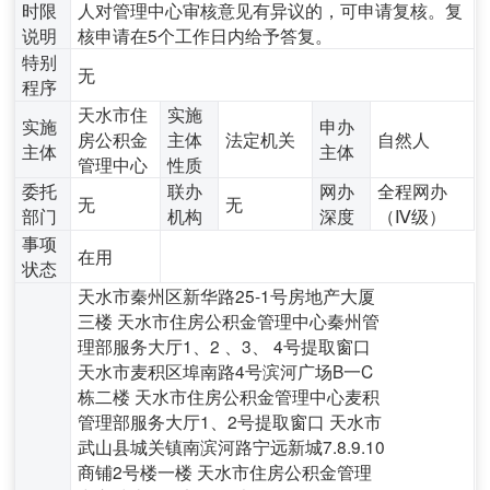
时限
人对管理中心审核意见有异议的，可申请复核。复
说明
核申请在5个工作日内给予答复。
特别
无
程序
天水市住
实施
实施
申办
房公积金
主体
法定机关
自然人
主体
主体
管理中心
性质
委托
联办
网办
全程网办
无
无
部门
机构
深度
（Ⅳ级）
事项
在用
状态
天水市秦州区新华路25-1号房地产大厦
三楼 天水市住房公积金管理中心秦州管
理部服务大厅1、2 、3、 4号提取窗口
天水市麦积区埠南路4号滨河广场B一C
栋二楼 天水市住房公积金管理中心麦积
管理部服务大厅1、2号提取窗口 天水市
武山县城关镇南滨河路宁远新城7.8.9.10
商铺2号楼一楼 天水市住房公积金管理