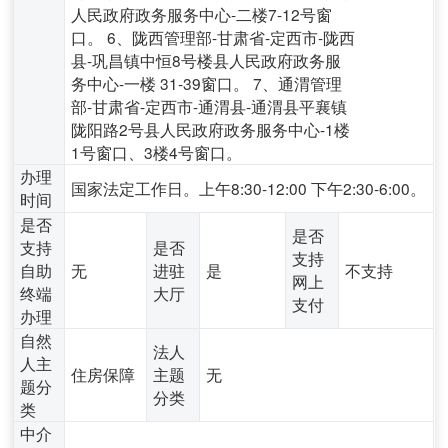
人民政府政务服务中心-二楼7-12号窗
口。 6、陇西管理部-甘肃省-定西市-陇西
县-巩昌镇中恒8号楼县人民政府政务服
务中心-一楼 31-39窗口。 7、通渭管理
部-甘肃省-定西市-通渭县-通渭县平襄镇
陇阳路2号县人民政府政务服务中心-1楼
1号窗口、3楼4号窗口。
办理
国家法定工作日。上午8:30-12:00 下午2:30-6:00。
时间
是否
是否
支持
是否
支持
自助
无
进驻
是
不支持
网上
终端
大厅
支付
办理
自然
法人
人主
住房保障
主题
无
题分
分类
类
中介