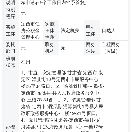
说明
核申请在5个工作日内给予答复。
特别
无
程序
定西市住
实施
实施
申办
房公积金
主体
法定机关
自然人
主体
主体
管理中心
性质
委托
联办
网办
全程网办
无
无
部门
机构
深度
（Ⅳ级）
事项
在用
状态
1、市直、安定管理部-甘肃省-定西市-安
定区-漳县街12号定西市市民服务中心-二
楼26至34窗口。 2、临洮管理部-甘肃省-
定西市-临洮县-县人民政府政务服务中
心-三楼78-84窗口。 3、渭源管理部-甘
肃省-定西市-渭源县-渭源新街1号县人民
政府政务服务中心-二楼19-21号窗口。
4、漳县管理部-甘肃省-定西市-漳县-滨
办理
河路县人民政府政务服务中心-一楼12号