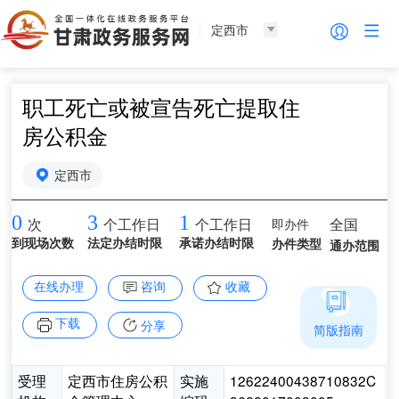
定西市
职工死亡或被宣告死亡提取住
房公积金
定西市
0
3
1
即办件
全国
次
个工作日
个工作日
到现场次数
法定办结时限
承诺办结时限
办件类型
通办范围
在线办理
咨询
收藏
下载
分享
简版指南
受理
定西市住房公积
实施
12622400438710832C