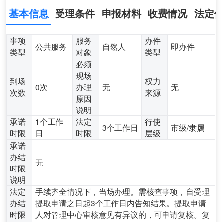
基本信息
受理条件
申报材料
收费情况
法定
事项
服务
办件
公共服务
自然人
即办件
类型
对象
类型
必须
现场
到场
权力
0次
办理
无
无
次数
来源
原因
说明
承诺
1个工作
法定
行使
3个工作日
市级/隶属
时限
日
时限
层级
承诺
办结
无
时限
说明
法定
手续齐全情况下，当场办理。需核查事项，自受理
办结
提取申请之日起3个工作日内告知结果。提取申请
时限
人对管理中心审核意见有异议的，可申请复核。复