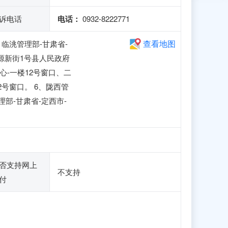
诉电话
电话：
0932-8222771
查看地图
、临洮管理部-甘肃省-
渭源新街1号县人民政府
心-一楼12号窗口、二
12号窗口。 6、陇西管
理部-甘肃省-定西市-
否支持网上
不支持
付