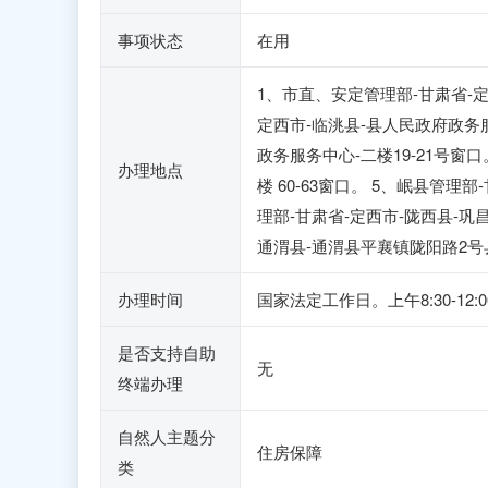
事项状态
在用
1、市直、安定管理部-甘肃省-定
定西市-临洮县-县人民政府政务服
政务服务中心-二楼19-21号窗
办理地点
楼 60-63窗口。 5、岷县管理
理部-甘肃省-定西市-陇西县-巩
通渭县-通渭县平襄镇陇阳路2号
办理时间
国家法定工作日。上午8:30-12:00 
是否支持自助
无
终端办理
自然人主题分
住房保障
类