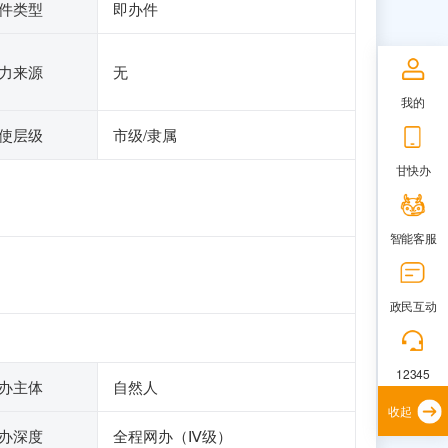
件类型
即办件
力来源
无
我的
使层级
市级/隶属
甘快办
智能客服
政民互动
12345
办主体
自然人
收起
办深度
全程网办（Ⅳ级）