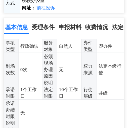
残联办公室
方式
前往投诉
网址：
基本信息
受理条件
申报材料
收费情况
法定
事项
服务
办件
行政确认
自然人
即办件
类型
对象
类型
必须
现场
到场
权力
法定本级行
0次
办理
无
次数
来源
使
原因
说明
承诺
1个工作
法定
10个工作
行使
县级
时限
日
时限
日
层级
承诺
办结
无
时限
说明