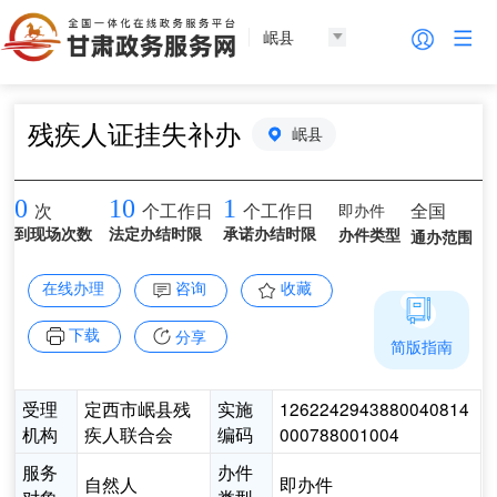
岷县
残疾人证挂失补办
岷县
0
10
1
即办件
全国
次
个工作日
个工作日
到现场次数
法定办结时限
承诺办结时限
办件类型
通办范围
在线办理
咨询
收藏
下载
分享
简版指南
受理
定西市岷县残
实施
1262242943880040814
机构
疾人联合会
编码
000788001004
服务
办件
自然人
即办件