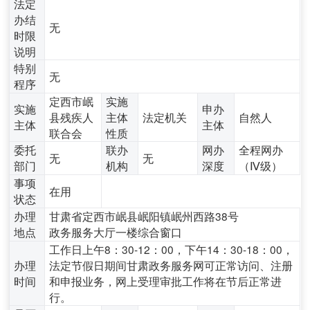
法定
办结
无
时限
说明
特别
无
程序
定西市岷
实施
实施
申办
县残疾人
主体
法定机关
自然人
主体
主体
联合会
性质
委托
联办
网办
全程网办
无
无
部门
机构
深度
（Ⅳ级）
事项
在用
状态
办理
甘肃省定西市岷县岷阳镇岷州西路38号
地点
政务服务大厅一楼综合窗口
工作日上午8：30-12：00，下午14：30-18：00，
办理
法定节假日期间甘肃政务服务网可正常访问、注册
时间
和申报业务，网上受理审批工作将在节后正常进
行。