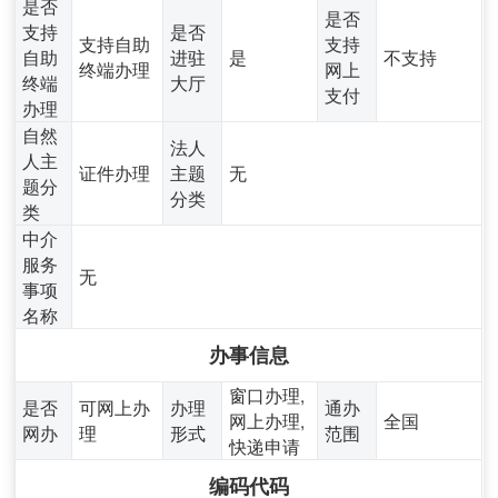
是否
是否
支持
是否
支持自助
支持
自助
进驻
是
不支持
终端办理
网上
终端
大厅
支付
办理
自然
法人
人主
证件办理
主题
无
题分
分类
类
中介
服务
无
事项
名称
办事信息
窗口办理,
是否
可网上办
办理
通办
网上办理,
全国
网办
理
形式
范围
快递申请
编码代码