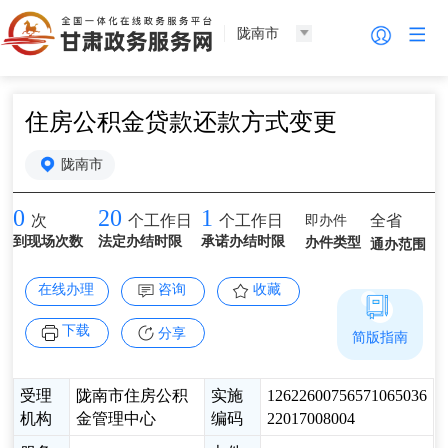
陇南市
住房公积金贷款还款方式变更
陇南市
0
20
1
即办件
全省
次
个工作日
个工作日
到现场次数
法定办结时限
承诺办结时限
办件类型
通办范围
在线办理
咨询
收藏
下载
分享
简版指南
受理
陇南市住房公积
实施
12622600756571065036
机构
金管理中心
编码
22017008004