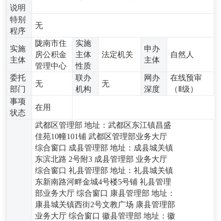
说明
特别
无
程序
陇南市住
实施
实施
申办
房公积金
主体
法定机关
自然人
主体
主体
管理中心
性质
委托
联办
网办
在线预审
无
无
部门
机构
深度
（Ⅱ级）
事项
在用
状态
武都区管理部 地址：武都区东江镇昌盛
佳苑10幢101铺 武都区管理部业务大厅
综合窗口 成县管理部 地址：成县城关镇
东滨北路 2号附3 成县管理部 业务大厅
综合窗口 礼县管理部 地址：礼县城关镇
东新南路河畔金城4号楼5号铺 礼县管理
部业务大厅 综合窗口 康县管理部 地址：
康县城关镇西街2号文教广场 康县管理部
业务大厅 综合窗口 徽县管理部 地址：徽