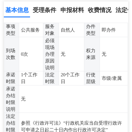
基本信息
受理条件
申报材料
收费情况
法定
事项
服务
办件
公共服务
自然人
即办件
类型
对象
类型
必须
现场
到场
权力
0次
办理
无
无
次数
来源
原因
说明
承诺
1个工作
法定
20个工作
行使
市级/隶属
时限
日
时限
日
层级
承诺
办结
无
时限
说明
法定
办结
参照《行政许可法》“行政机关应当自受理行政许
时限
可申请之日起二十日内作出行政许可决定”