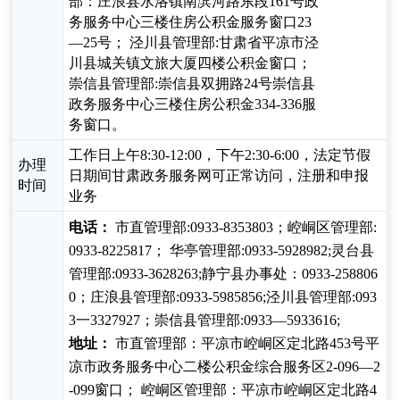
部：庄浪县水洛镇南滨河路东段161号政
务服务中心三楼住房公积金服务窗口23
—25号； 泾川县管理部:甘肃省平凉市泾
川县城关镇文旅大厦四楼公积金窗口；
崇信县管理部:崇信县双拥路24号崇信县
政务服务中心三楼住房公积金334-336服
务窗口。
工作日上午8:30-12:00，下午2:30-6:00，法定节假
办理
日期间甘肃政务服务网可正常访问，注册和申报
时间
业务
电话：
市直管理部:0933-8353803；崆峒区管理部:
0933-8225817； 华亭管理部:0933-5928982;灵台县
管理部:0933-3628263;静宁县办事处：0933-258806
0；庄浪县管理部:0933-5985856;泾川县管理部:093
3一3327927；崇信县管理部:0933—5933616;
地址：
市直管理部：平凉市崆峒区定北路453号平
凉市政务服务中心二楼公积金综合服务区2-096—2
-099窗口； 崆峒区管理部：平凉市崆峒区定北路4