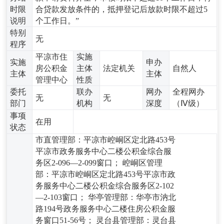
时限
合贷款发放条件的，抵押登记后放款时限不超过5
说明
个工作日。”
特别
无
程序
平凉市住
实施
实施
申办
房公积金
主体
法定机关
自然人
主体
主体
管理中心
性质
委托
联办
网办
全程网办
无
无
部门
机构
深度
（Ⅳ级）
事项
在用
状态
市直管理部：平凉市崆峒区定北路453号
平凉市政务服务中心二楼公积金综合服
务区2-096—2-099窗口； 崆峒区管理
部：平凉市崆峒区定北路453号平凉市政
务服务中心二楼公积金综合服务区2-102
—2-103窗口； 华亭管理部：华亭市汭北
路194号政务服务中心二楼住房公积金服
务窗口51-56号； 灵台县管理部：灵台县