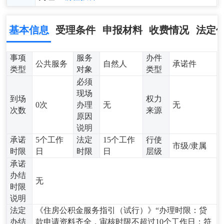
基本信息
受理条件
申报材料
收费情况
法定
事项
服务
办件
公共服务
自然人
承诺件
类型
对象
类型
必须
现场
到场
权力
0次
办理
无
无
次数
来源
原因
说明
承诺
5个工作
法定
15个工作
行使
市级/隶属
时限
日
时限
日
层级
承诺
办结
无
时限
说明
法定
《住房公积金服务指引（试行）》“办理时限：贷
办结
款申请资料齐全，审核时限不超过10个工作日；符