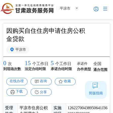
平凉市
因购买自住住房申请住房公积
金贷款
平凉市
0
15
5
承诺件
全国
次
个工作日
个工作日
到现场次数
法定办结时限
承诺办结时限
办件类型
通办范围
在线办理
咨询
收藏
下载
分享
简版指南
受理
平凉市住房公积
实施
12622700438950641J36