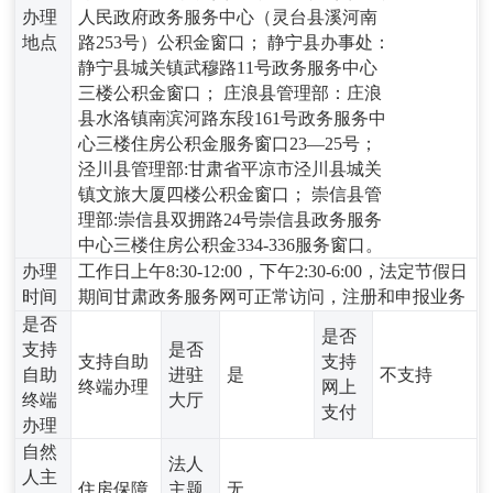
办理
人民政府政务服务中心（灵台县溪河南
地点
路253号）公积金窗口； 静宁县办事处：
静宁县城关镇武穆路11号政务服务中心
三楼公积金窗口； 庄浪县管理部：庄浪
县水洛镇南滨河路东段161号政务服务中
心三楼住房公积金服务窗口23—25号；
泾川县管理部:甘肃省平凉市泾川县城关
镇文旅大厦四楼公积金窗口； 崇信县管
理部:崇信县双拥路24号崇信县政务服务
中心三楼住房公积金334-336服务窗口。
办理
工作日上午8:30-12:00，下午2:30-6:00，法定节假日
时间
期间甘肃政务服务网可正常访问，注册和申报业务
是否
是否
支持
是否
支持自助
支持
自助
进驻
是
不支持
终端办理
网上
终端
大厅
支付
办理
自然
法人
人主
住房保障
主题
无