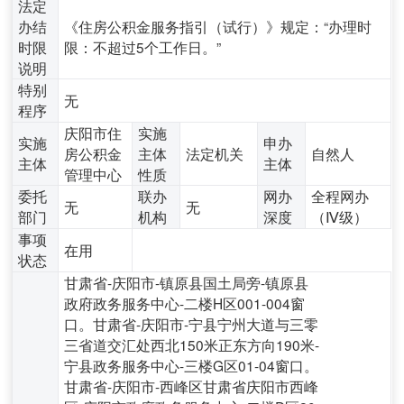
法定
办结
《住房公积金服务指引（试行）》规定：“办理时
时限
限：不超过5个工作日。”
说明
特别
无
程序
庆阳市住
实施
实施
申办
房公积金
主体
法定机关
自然人
主体
主体
管理中心
性质
委托
联办
网办
全程网办
无
无
部门
机构
深度
（Ⅳ级）
事项
在用
状态
甘肃省-庆阳市-镇原县国土局旁-镇原县
政府政务服务中心-二楼H区001-004窗
口。甘肃省-庆阳市-宁县宁州大道与三零
三省道交汇处西北150米正东方向190米-
宁县政务服务中心-三楼G区01-04窗口。
甘肃省-庆阳市-西峰区甘肃省庆阳市西峰