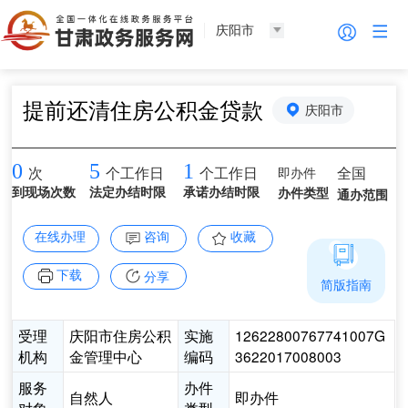
庆阳市
提前还清住房公积金贷款
庆阳市
0
5
1
即办件
全国
次
个工作日
个工作日
到现场次数
法定办结时限
承诺办结时限
办件类型
通办范围
在线办理
咨询
收藏
下载
分享
简版指南
受理
庆阳市住房公积
实施
12622800767741007G
机构
金管理中心
编码
3622017008003
服务
办件
自然人
即办件