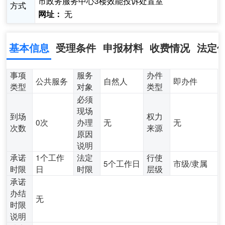
市政务服务中心3楼效能投诉处置室
方式
无
网址：
基本信息
受理条件
申报材料
收费情况
法定
事项
服务
办件
公共服务
自然人
即办件
类型
对象
类型
必须
现场
到场
权力
0次
办理
无
无
次数
来源
原因
说明
承诺
1个工作
法定
行使
5个工作日
市级/隶属
时限
日
时限
层级
承诺
办结
无
时限
说明