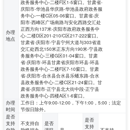
政务服务中心-二楼F区1-5窗口。甘肃省-
庆阳市-华池县华庆路-华池县政府政务服
务中心-一楼C区05-06窗口。甘肃省-庆
阳市-西峰区广场南路与安化西路交汇处
正西方向137米-庆阳市政府政务服务中
办理
心-二楼D区201-210/C区217-222窗口。
地点
甘肃省-庆阳市-宁县宁州大道与303省道
交汇处西北150米正东方向190米-宁县政
务服务中心-三楼G区01-04窗口。甘肃
省-庆阳市-环县甘肃省庆阳市环县-环县
政务服务中心-二楼F区7-10窗口。甘肃
省-庆阳市-合水县合水县乐蟠东路-合水
县政务服务中心-二楼C区21-24窗口。甘
肃省-庆阳市-正宁县北大街中段-正宁县
政务服务中心-四楼A区1-6窗口。
办理
工作日：上午9:00-12:00，下午1:00，5:00；法定
时间
节假日除外。
是否
是否
支持
不支持自
是否
支持
自助
助终端办
进驻
是
不支持