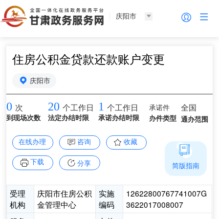
庆阳市
住房公积金贷款还款账户变更
庆阳市
0
20
1
承诺件
全国
次
个工作日
个工作日
到现场次数
法定办结时限
承诺办结时限
办件类型
通办范围
在线办理
咨询
收藏
下载
分享
简版指南
受理
庆阳市住房公积
实施
12622800767741007G
机构
金管理中心
编码
3622017008007