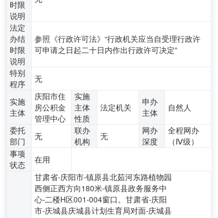
时限
说明
法定
办结
参照《行政许可法》“行政机关应当自受理行政许
时限
可申请之日起二十日内作出行政许可决定”
说明
特别
无
程序
庆阳市住
实施
实施
申办
房公积金
主体
法定机关
自然人
主体
主体
管理中心
性质
委托
联办
网办
全程网办
无
无
部门
机构
深度
（Ⅳ级）
事项
在用
状态
甘肃省-庆阳市-镇原县北茹河东路植物园
西侧正西方向180米-镇原县政务服务中
心-二楼H区001-004窗口。甘肃省-庆阳
市-庆城县庆城县计划生育局对面-庆城县