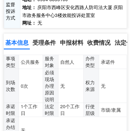
监督
庆阳市西峰区安化西路人防司法大厦 庆阳
地址：
投诉
市政务服务中心3楼效能投诉处置室
方式
无
网址：
基本信息
受理条件
申报材料
收费情况
法定
事项
服务
办件
公共服务
自然人
承诺件
类型
对象
类型
必须
现场
到场
权力
0次
办理
无
无
次数
来源
原因
说明
承诺
1个工作
法定
20个工作
行使
市级/隶属
时限
日
时限
日
层级
承诺
办结
无