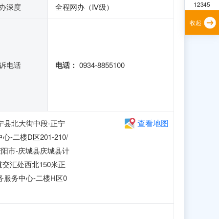
12345
办深度
全程网办（Ⅳ级）
收起
诉电话
电话：
0934-8855100
查看地图
正宁县北大街中段-正宁
楼D区201-210/
-庆阳市-庆城县庆城县计
交汇处西北150米正
务服务中心-二楼H区0