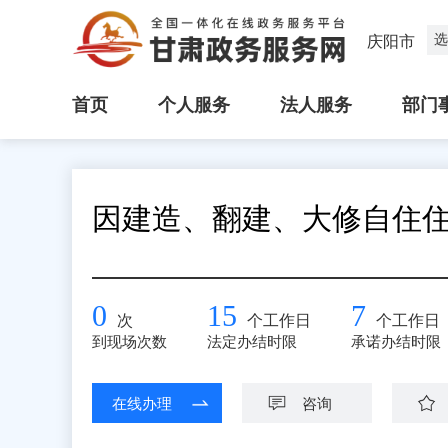
选
庆阳市
首页
个人服务
法人服务
部门
因建造、翻建、大修自住
0
15
7
次
个工作日
个工作日
到现场次数
法定办结时限
承诺办结时限
在线办理
咨询