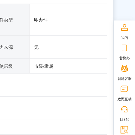
件类型
即办件
我的
力来源
无
甘快办
使层级
市级/隶属
智能客服
政民互动
12345