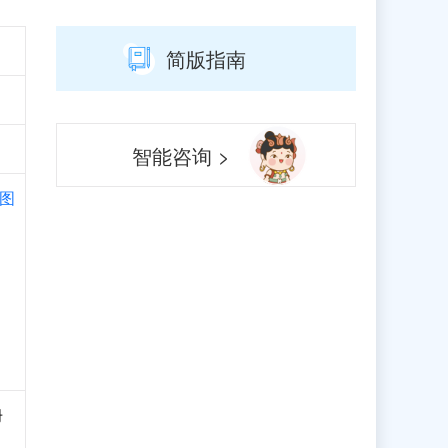
简版指南
智能咨询 >
图
册