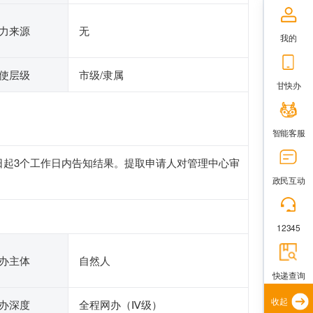
力来源
无
我的
使层级
市级/隶属
甘快办
智能客服
日起3个工作日内告知结果。提取申请人对管理中心审
政民互动
12345
办主体
自然人
快递查询
收起
办深度
全程网办（Ⅳ级）