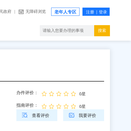
民政府
|
无障碍浏览
老年人专区
搜索
办件评价：
0星
指南评价：
0星
查看评价
我要评价