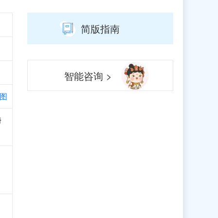
简版指南
智能咨询 >
图
册